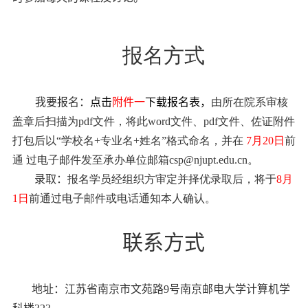
报名方式
我要报名：
点击
附件一
下载报名表，
由所在院系审核
盖章后扫描为pdf文件，将此word文件、pdf文件、佐证附件
打包后以“学校名+专业名+姓名”格式命名，
并在
7月20日
前
通 过电子邮件发至承办单位邮箱
csp@njupt.edu.cn。
录取：
报名学员经组织方审定并择优录取后，将于
8月
1日
前通过电子邮件或电话通知本人确认。
联系方式
地址：江苏省南京市文苑路
9
号南京邮电大学计算机学