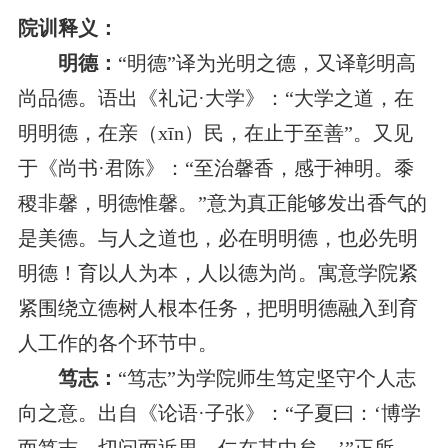
院训释义：
明德：
“明德”译为光明之德，又译彰明高
尚品德。语出《礼记·大学》：“大学之道，在
明明德，在亲（xīn）民，在止于至善”。又见
于《尚书·君陈》：“至治馨香，感于神明。黍
稷非馨，明德惟馨。”意为真正能够发出香气的
是美德。与人之道也，必在明明德，也必先明
明德！育以人为本，人以德为尚。寓意学院紧
紧围绕立德树人根本任务，把明明德融入到育
人工作的各个环节中。
笃志：
“笃志”为学院师生笃定坚守个人志
向之意。出自《论语·子张》：“子夏曰：‘博学