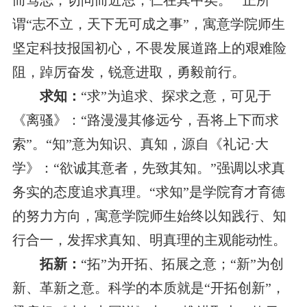
而笃志，切问而近思，仁在其中矣。’”正所
谓“志不立，天下无可成之事”，寓意学院师生
坚定科技报国初心，不畏发展道路上的艰难险
阻，踔厉奋发，锐意进取，勇毅前行。
求知：
“求”为追求、探求之意，可见于
《离骚》：“路漫漫其修远兮，吾将上下而求
索”。“知”意为知识、真知，源自《礼记·大
学》：“欲诚其意者，先致其知。”强调以求真
务实的态度追求真理。“求知”是学院育才育德
的努力方向，寓意学院师生始终以知践行、知
行合一，发挥求真知、明真理的主观能动性。
拓新：
“拓”为开拓、拓展之意；“新”为创
新、革新之意。科学的本质就是“开拓创新”，