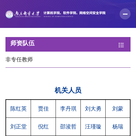
师资队伍
非专任教师
机关人员
陈红英
贾佳
李丹琪
刘大勇
刘蒙
刘正堂
倪红
邵浚哲
汪瑾璇
杨瑞