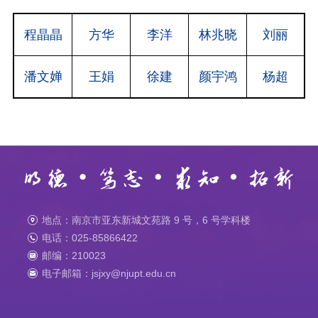
程晶晶
方华
李洋
林兆晓
刘丽
潘文婵
王娟
徐建
颜宇鸿
杨超
地点：南京市亚东新城文苑路 9 号，6 号学科楼
电话：025-85866422
邮编：210023
电子邮箱：jsjxy@njupt.edu.cn