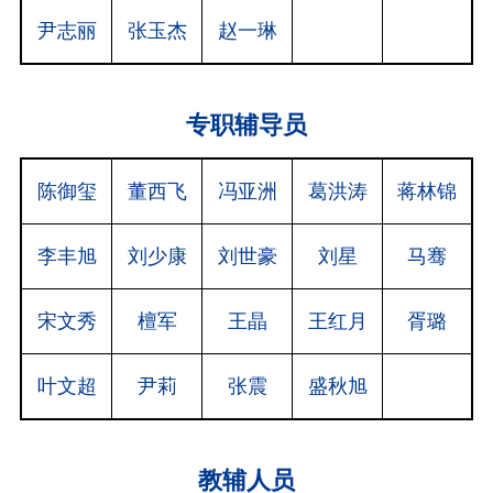
尹志丽
张玉杰
赵一琳
专职辅导员
陈御玺
董西飞
冯亚洲
葛洪涛
蒋林锦
李丰旭
刘少康
刘世豪
刘星
马骞
宋文秀
檀军
王晶
王红月
胥璐
叶文超
尹莉
张震
盛秋旭
教辅人员