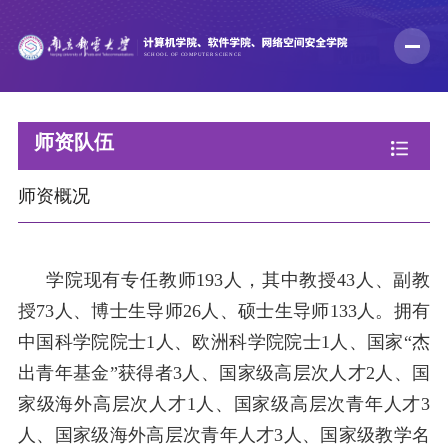
师资队伍
师资概况
学院现有专任教师
193
人，其中
教授
43
人、副教
授
73
人、博士
生导
师
26
人、硕士生导师
133
人
。拥有
中国科学院院士
1
人、欧洲科学院院士
1
人、国家“杰
出青年基金”获得者
3
人、国家级高层次人才
2
人、国
家级海外高层次人才1
人、国家级高层次青年人才
3
人、国家级海外高层次青年人才
3
人、国家级教学名