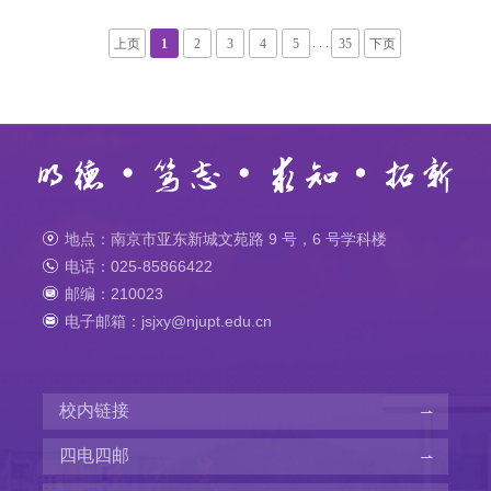
. . .
上页
1
2
3
4
5
35
下页
地点：南京市亚东新城文苑路 9 号，6 号学科楼
电话：025-85866422
邮编：210023
电子邮箱：jsjxy@njupt.edu.cn
校内链接
四电四邮