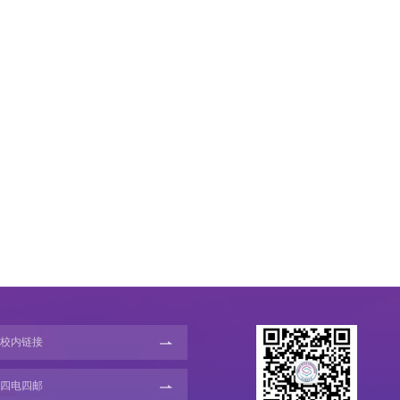
校内链接
四电四邮