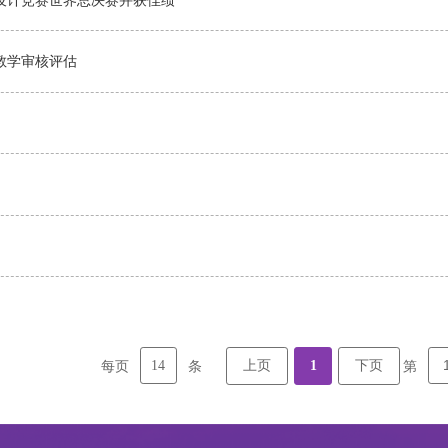
教学审核评估
14
上页
1
下页
每页
条
第