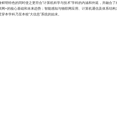
身鲜明特色的同时使之更符合
“
计算机科学与技术
”
学科的内涵和外延，并融合了
联网
+
的核心基础和未来趋势；智能感知与物联网应用、计算机通信及体系结构
贯穿本学科乃至本校
“
大信息
”
系统的始末。