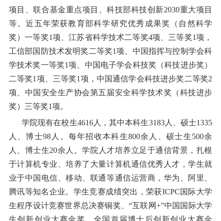
项目、联合基金重点项目、科技部科技创新2030重大项目
等
。近五年荣获教育部科学研究优秀成果奖（自然科学
奖）一等奖1项、江苏省科学技术二等奖4项、三等奖1项，
工信部国防技术发明奖二等奖1项、中国指挥与控制学会科
学技术奖一等奖1项、中国电子学会科技奖（科技进步奖）
二等奖1项、三等奖1项，中国通信学会科技进步奖二等奖2
项、中国安全生产协会第五届安全科学技术奖（科技进步
奖）三等奖1项。
学院现有在校生
4616
人，其中本科生
3183
人、硕士
1335
人、博士98
人。每年招收本科生
800
余人、硕士生
500
余
人、博士生
20
余人。学院人才培养立足于通信背景，扎根
于计算机专业、培养了大量计算机通信优秀人才，学生就
业于中国电信、移动、联通等通信运营商，华为、阿里、
腾讯等知名企业。学生竞赛成绩突出，荣获
ICPC
国际大学
生程序设计竞赛世界总决赛铜奖、
“互联
网
+
”中国国际大学
生创新创业大赛金奖、全国首届博士后创新创业大赛金