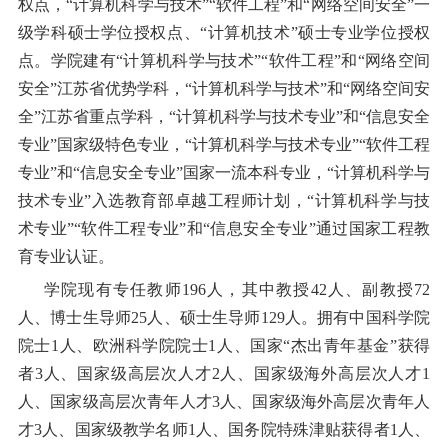
权点，“计算机科学与技术”“软件工程”和“网络空间安全”一
级学科硕士学位授权点、“计算机技术”硕士专业学位授权
点。学院建有“计算机科学与技术”“软件工程”和“网络空间
安全”江苏省优势学科，“计算机科学与技术”和“网络空间安
全”江苏省重点学科，“计算机科学与技术专业”和“信息安全
专业”国家级特色专业，“计算机科学与技术专业”“软件工程
专业”和“信息安全专业”国家一流本科专业，“计算机科学与
技术专业”入选教育部卓越工程师计划，“计算机科学与技
术专业”“软件工程专业”和“信息安全专业”通过国家工程教
育专业认证。
学院现有专任教师
196
人，其中
教授
42
人、副教授
72
人、博士
生导
师
25
人、硕士生导师
129
人
。拥有中国科学院
院士
1
人、欧洲科学院院士
1
人、国家“杰出青年基金”获得
者
3
人、国家级高层次人才
2
人、国家级海外高层次人才1
人、国家级高层次青年人才
3
人、国家级海外高层次青年人
才
3
人、国家级教学名师
1
人、国务院特殊津贴获得者
1
人、