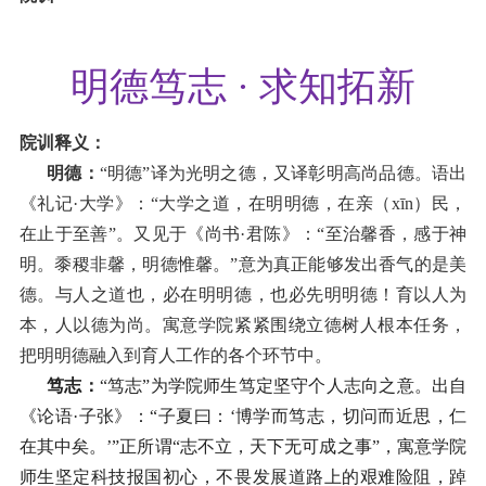
明德笃志
· 求知拓新
院训释义：
明德
：
“
明德
”
译为光
明之德，又译彰明高尚品德。语出
《礼记
·大学》：“大学之道，在明明德，在亲（xīn）民，
在止于至善”。又见于《尚书·君陈》：“至治馨香，感于神
明。黍稷非馨，明德惟馨。”意为真正能够发出香气的是美
德。与人之道也，必在明明德，也必先明明德！育以人为
本，人以德为尚。寓意学院紧紧围绕立德树人根本任务
，
把明明德融入到育人工作的各个环节中。
笃志
：
“笃志”
为
学院师生笃定坚守个人志向之意。出自
《论语
·子张》：“子夏曰：‘博学而笃志，切问而近思，仁
在其中矣。’”正所谓“志不立，天下无可成之事”，寓意学院
师生坚定科技报国初心，不畏发展道路上的艰难险阻，踔