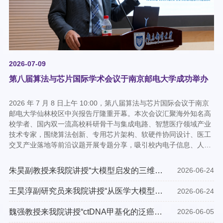
2026-07-09
第八届算法与芯片国际学术会议于南京邮电大学成功举办
2026 年 7 月 8 日上午 10:00，第八届算法与芯片国际会议于南京
邮电大学仙林校区中兴报告厅隆重开幕。本次会议汇聚海外知名高
校学者、国内双一流高校科研骨干与集成电路、智慧医疗领域产业
技术专家，围绕算法创新、专用芯片架构、软硬件协同设计、医工
交叉产业落地等前沿议题开展专题分享，吸引校内电子信息、人工
智能、生物医学工程相关专业师生、行业研发人员到场参会，打造
一场算法与芯片交叉融合的国际顶尖学术盛会。上篇：前沿碰撞：
朱昊副教授来我院讲授“大模型启发的三维数
2026-06-24
海内外专家齐聚分享跨领域创新成果上午10 时，澳大利亚昆士兰大
字人生成与驱动”学术报告
学麻醉学系主任 André van Zundert 教授率先登台，带来题为《基
王昊淳副研究员来我院讲授“从医学大模型到
2026-06-24
于人工大脑个性化生物神经计算优化麻醉术后恢复》的专题报告。
健康智能体：知识增强、多智能体协同与疾
图1：André van Zundert 教授演讲报告立足脑科学、神经计算算
魏强教授来我院讲授“ctDNA甲基化的泛癌种
控推演”学术报告
2026-06-05
法、临床医学交叉赛道，聚焦围手术期疼痛智能管理、麻醉学多维
早筛的研究和CRC肿瘤异质性解析”学术报告