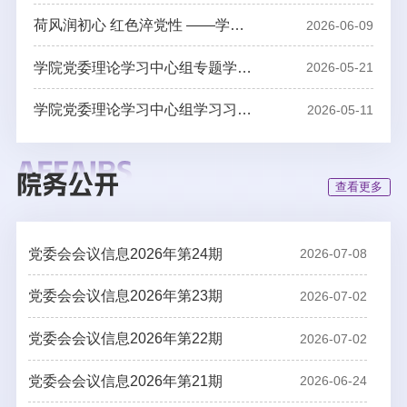
展数字经济产业链专题调研
话。观看过程中，党委理论学习中心组成员神情专注、认真
荷风润初心 红色淬党性 ——学院
2026-06-09
记录，全程肃立聆听习近平总书记重要讲话，深刻感悟百年
党委理论学习中心组赴建湖开展现
大党砥砺奋进的光辉历程与伟大成就，心中备受鼓舞、倍感
场研学活动
学院党委理论学习中心组专题学习
2026-05-21
振奋。直播结束后，中心组随即开展集中研讨交流。各位成
研讨习近平总书记关于加强基础研
员结合分管党建、学科建设、科研创新、学生管理等工作逐
究重要讲话精神
学院党委理论学习中心组学习习近
2026-05-11
一发言，立足学院学科特色谈认识、谈思路、谈举措。学院
平总书记重要回信精神
党委书记尹志丽在重点发言时指出，将以讲话精神为根本遵
循，扛起管党治党、办学治院主体责任，弘扬伟大建党精
神，抓实基层党建提质，建强“双带头人”教师党支部，推动
思政教育与专业教学深度融合，夯实立德树人根基。立足学
查看更多
院“十五五”发展关键期，坚持党建引领事业发展，把讲话部
署转化为学科升级、人才引育、科研创新、产教融合的实干
举措。带领全院党员师生锚定规划目标，凝聚干事合力，以
党委会会议信息2026年第24期
2026-07-08
高质量党建护航学院内涵提升，用心培育复兴生力军，奋力
书写学
党委会会议信息2026年第23期
2026-07-02
党委会会议信息2026年第22期
2026-07-02
党委会会议信息2026年第21期
2026-06-24