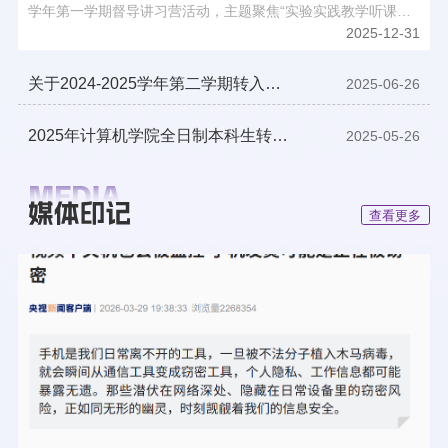
学年第一学期督导讲习营活动，主题聚焦“实验实践教学听课观
察方法与反馈技巧”。活动旨在提升督导工作专业化水平，凝练
2025-12-31
有效工作经验。校本科教学督导组李玲娟教授、学院副院长陈
志、戴华，学院督导组全体成员及青年教师代表与会。会议由学
院督导组组长胡素君教授主持。胡素君教授首先结合参加校院督
关于2024-2025学年第二学期转入计
2025-06-26
导联席会议的研讨收获，从自身教学经历出发，分享了实验实践
算机科学与技术创新班学生名单的公
教学与督导工作相结合的经验与方法。她强调，督导工作不仅要
示
2025年计算机学院全日制本科生转专
2025-05-26
从课堂听课中发现问题，更需通过科学观察和有效反馈，助力青
年教师成长，推动实验实践教学改革创新。陈志副院长随后介绍
业面试具体安排
了本学期学校在实验实践教学方面的新要求与新方向。他指出，
实验实践环节是培养学生创新能力的重要途径，督导工作应紧跟
教学改革步伐，聚焦教学过程优化，促进教学质量持续提升。随
查看更多
后，校本科教学督导组李玲娟教授从更高层面，对督导工作的专
业化路径进行了总结与展望。她结合讲习营主题，分享了关于提
升督导专业化能力、加强工作总结与凝练的思考，强调督导工作
要注重实效性与指导性，通过系统化的听课观察和有针对性的反
馈，真正发挥“以督促教、以导促学”的