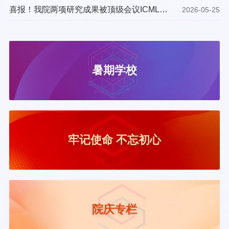
度知识图谱构建、智能麻醉机器人软硬件系统研发、中医药针灸辅
喜报！我院两项研究成果被顶级会议ICML
2026-05-25
助麻醉数字化创新四大核心方向，完整展示团队最新科研成果。他
2026录用
详细阐释人工大脑生物神经计算框架如何实现个体化麻醉方案制
定、术后苏醒精准调控、手术并发症提前预防，结合类脑芯片、神
经计算算法软硬
暑期学校
牢记使命 不忘初心
院庆专栏