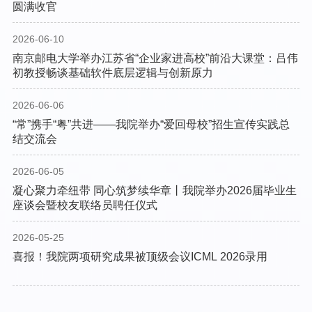
圆满收官
开发工具及工业软件等核心领域，为技术创新和产业变革带来全新可能。整场报告
数据翔实、案例生动、视野开阔，既有对“卡脖子”难题的清醒剖析，也有对“换道超
车”成功案例的精准解读，更饱含着对青年一代投身基础软件事业的殷切期待。现场
2026-06-10
师生表示，通过此次报告，更加深刻理解了基础软件的战略意义，也更加坚定了为
南京邮电大学举办江苏省“企业家进高校”前沿大课堂：吕伟
科技自立自强贡献力量的决心。（撰稿人：陈红
初教授畅谈基础软件底层逻辑与创新原力
2026-06-06
“常”携手“粤”共进——我院举办“爱回母校”招生宣传实践总
结交流会
2026-06-05
凝心聚力牵纽带 同心筑梦续华章丨我院举办2026届毕业生
座谈会暨校友联络员聘任仪式
2026-05-25
喜报！我院两项研究成果被顶级会议ICML 2026录用