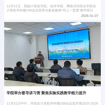
12月31日，我校计算机学院、软件学院、网络空间安全学院在
计算机学科楼338会议室举办新老教师“同上一堂课”教学研讨活
动。本次活动聚焦《网络技术与应用》课程，邀请资深教师胡素
2026-01-07
君教授和新教师左益平进行教学展示。活动由学院副院长陈志主
持。学院教学督导、各系和中心负责人、青年教师代表参加。
学院举办督导讲习营 聚焦实验实践教学能力提升
12月31日中午，学院在计算机学科楼338会议室开展2025-2026