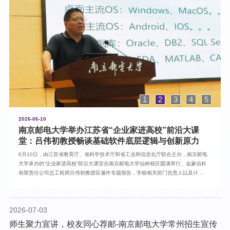
1
2
3
4
5
2026-06-10
南京邮电大学举办江苏省“企业家进高校”前沿大课
堂：吕伟初教授畅谈基础软件底层逻辑与创新原力
6月10日，由江苏省教育厅、省科学技术厅和省工业和信息化厅联合主办，南京邮电
大学承办的“企业家进高校”前沿大课堂在南京邮电大学仙林校区圆满举行。金篆信科
有限责任公司总工程师吕伟初教授应邀作专题报告，学校相关部门负责人以及计算
机学院、软件学院、网络空间安全学院师生现场参加讲座，活动通过线上直播面向
社会公众开放。吕伟初教授以《铸魂强基赋能：基础软件——重构数字时代的底层
逻辑与创新原力》为题，为在场师生带来了一场振奋人心的前沿分享。报告用一组
2026-07-03
震撼的数据勾勒出我国基础软件领域的真实图景，以分布式数据库的逆袭为典型案
例，生动阐释了“换道超车”的中国智慧。在交流环节，吕教授与在场师生围绕AI与基
师生聚力宣讲，校友同心荐邮-南京邮电大学常州招生宣传
础软件的融合发展趋势展开深入探讨。他指出，AI正深刻重塑操作系统、数据库、