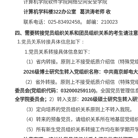
计算机学院软件学院网络空间安全学院
计算机学科楼
322
办公室 葛洪涛老师 收
联系电话：
025-83492458
。 邮编：
210023
四、需要转接党员组织关系和团员组织关系的考生请注意
1.
党员关系转接具体信息如下：
1.
党员关系转接具体信息如下：
（
1
）省内转接。原则上不接受纸质介绍信（特殊党
2026
级博士研究生转入党组织名称：中共南京邮电大学
（2）省外转接。原则上不接受纸质介绍信（特殊党组
委员会(党组织代码：032000259110)
。全国党员管理信
全学院委员会；
2
）转入支部：
2026
级硕士研究生转入研
（
3
）定向培养的党员组织关系原则上不转入我院。
（
4
）转来的预备党员，请组织关系所在地基层党组
（
5
）所有新生党员组织关系转接工作均在新学期开