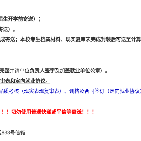
届生开学前
寄送
）
；
寄送
）
。
成寄送
；
本校考生档案材料、现实复审表完成封装后可送至计算
完整
并请单位
负责人签字
及
加盖就业单位公章
）。
审表和定向就业协议。
品质考核
（现实表现复审表）
、调档及合同签订
（定向就业协议
！！！切勿使用普通快递或平信等寄送！！！
区
833
号信箱