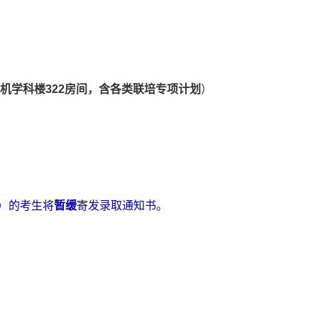
机学科楼
322
房间
，
含各类联培专项计划
）
）
的考生将
暂缓
寄发录取通知书。