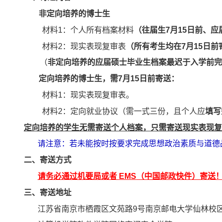
非定向培养
的
博士生
材料
1
：个人所有档案材料
（往届生
7
月
15
日
前、应
材料
2
：现实表现复审表
（
所有考生均在
7
月
15
日
前
（
非定向培养
的
应届
硕士
毕业生档案最迟于入学前完
定向培养
的
博士生
，需
7
月
1
5
日前寄送：
材料
1
：现实表现复审表。
材料
2
：定向就业协议（
需
一式三份，
且
个人
应
填写
定向培养的
学生无需寄送个人档案，
只
需寄送现实表现复
请注意：若
未
能按时按要求
完成思想政治素质与道德
二、寄送方式
请务必通过机要局或者
EMS
（中国邮政快件）寄送
三、寄送地址
江苏省南京市栖霞区文苑路
9
号南京邮电大学仙林校