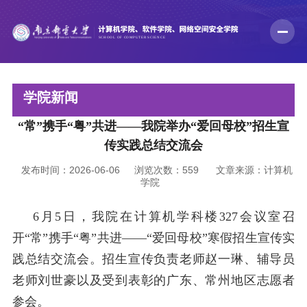
学院新闻
“常”携手“粤”共进——我院举办“爱回母校”招生宣
传实践总结交流会
发布时间：2026-06-06
浏览次数：
559
文章来源：计算机
学院
6
月
5
日，我院在计算机学科楼
327
会议室召
开
“常”
携手
“粤”
共进
——“爱回母校”寒假招生宣传实
践总结交流会。招生宣传负责老师赵一琳
、
辅导员
老师刘世豪
以及受到表彰的广东、常州地区志愿者
参会。