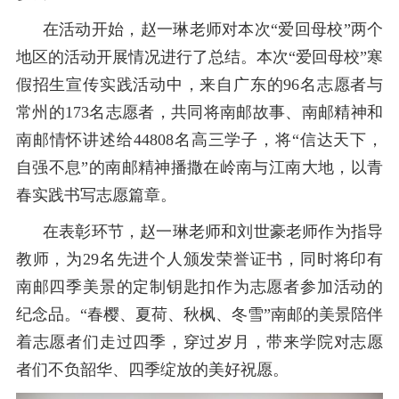
在活动开始，
赵一琳老师对本次
“爱回母校”两个
地区的活动开展情况进行了总结。本次“爱回母校”寒
假招生宣传实践活动
中
，
来自
广东
的
96
名志愿者与
常州
的
173
名志愿者，共同将南邮故事
、
南邮精神和
南邮情怀
讲
述
给
44808
名高三学子
，
将
“信达天下，
自强不息”的南邮精神播撒在岭南与江南大地
，
以青
春实践书写志愿篇章。
在
表彰环节，赵一琳老师
和刘世豪老师作为指导
教师，
为
29
名先进个人颁发荣誉证书，同时将印有
南邮四季美景的定制钥匙扣作为志愿者参加活动的
纪念品
。
“春樱、夏荷、秋枫、冬雪”
南邮的美景陪伴
着志愿者们走过四季，穿过岁月，带来
学院对志愿
者们不负韶华、四季绽放的美好祝愿
。