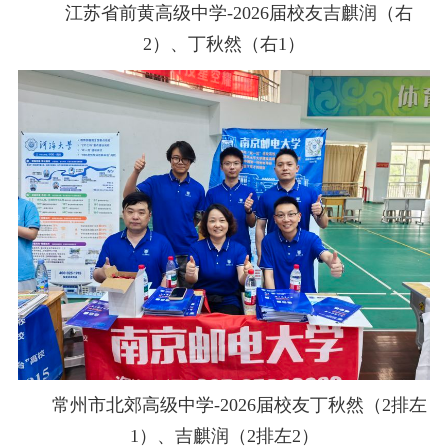
江苏省前黄高级中学
-2026
届校友吉麒润（右
2
）、丁秋然（右
1
）
常州市北郊高级中学
-2026
届校友丁秋然（
2
排左
1
）、吉麒润（
2
排左
2
）