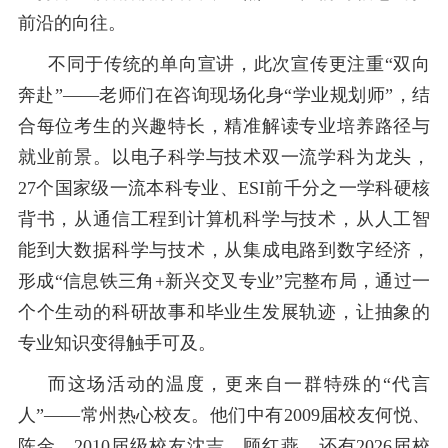
前沿的向往。
不同于传统的单向宣讲，此次宣传更注重
“双向
奔赴”——老师们在咨询现场化身“学业规划师”，结
合每位
考
生的兴趣特长，精准解读专业培养路径与
就业前景。以电子科学与技术双一流学科为龙头，
27
个国家级一流本科专业、
ESI
前千分之一学科硬核
背书，从通信工程到
计算机科学与技术，从
人工智
能
到大数据科学与技术
，从集成电路到数字经济
，
形成
“信息铁三角
+
新兴交叉专业”完整布局，通过一
个个生动的科研故事和毕业生发展轨迹，
让抽象的
专业知识
变得触手可及。
而这场活动的温度，更来自一群特殊的
“代言
人”——常州热心校友。
他们中有
2009
届校友何悦、
陈金，
2010
届级校友沈吉、顾红燕，还有
2026
届校