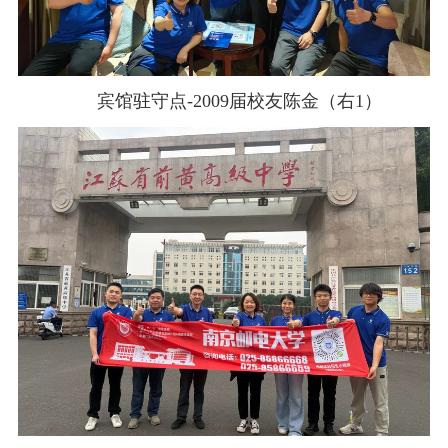
宾馆驻守点
-2009
届校友陈金（右
1
）