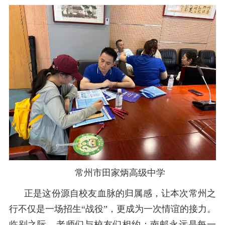
常州市田家炳高级中学
正是这份源自校友血脉的归属感，让本次常州之
行不仅是一场招生
“
战役
”
，更成为一次情谊的接力。
临别之际，老师们与校友们相约：南邮永远是每一