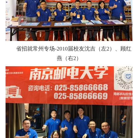
省招就常州专场
-2010
届校友沈吉（左
2
）、顾红
燕（右
2
）