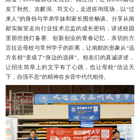
友丁秋然、吉麒润、符文心，
走进咨询现场，以
“过
来人”的身份与学弟学妹和家长围坐畅谈。分享从南
邮实验室走向行业技术总监的成长密码，讲述校园
里那些挑灯备赛、创新创业的青春记忆，
亲切的
方
言拉近
母校与常州学子的
距离，让南邮的形象从
“远
方名校”变成了“身边的选择”。校友们的真诚讲述，
让招生简章上的文字有了心跳，也让母校“信达天
下，自强不息”的精神在乡音中代代相传。