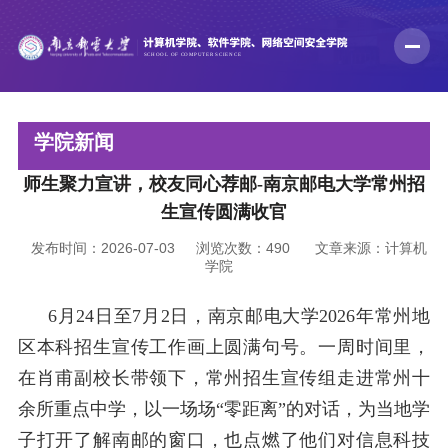
学院新闻
师生聚力宣讲，校友同心荐邮-南京邮电大学常州招
生宣传圆满收官
发布时间：2026-07-03
浏览次数：
490
文章来源：计算机
学院
6
月
2
4
日至
7
月
2
日，南京邮电大学
2026
年常州地
区本科招生宣传工作画上圆满句号。一周时间里，
在肖甫副校长带领下，常州招生宣传
组走进常州十
余所重点中学，以一场场
“零距离”的对话，为当地学
子打开了解南邮的窗口，也点燃了他们对信息科技