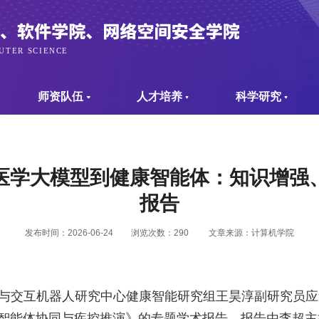
师资队伍
人才培养
科学研究
医学大模型到健康智能体：知识增强
报告
发布时间：2026-06-24
浏览次数：
290
文章来源：计算机学院
与交互机器人研究中心健康智能研究组王昊淳副研究员应
智能体协同与疾控推演》的专题学术报告。报告由李超主