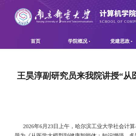
首页
学院概况
党建思政
王昊淳副研究员来我院讲授“从
202
6
年
6
月
23
日上午，哈尔滨工业大学社会计算
题为《从医学大模型到健康智能体：知识增强、多