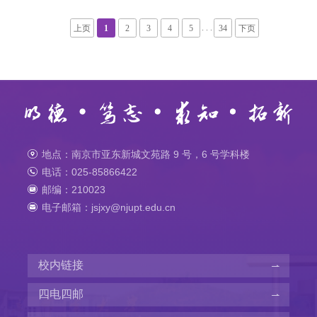
. . .
上页
1
2
3
4
5
34
下页
地点：南京市亚东新城文苑路 9 号，6 号学科楼
电话：025-85866422
邮编：210023
电子邮箱：jsjxy@njupt.edu.cn
校内链接
四电四邮