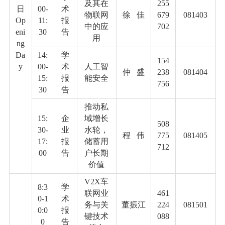
及其在
255
日
00-
术
物联网
徐
佳
679
081403
Op
11:
报
中的应
702
eni
30
告
用
ng
Da
14:
学
154
y
00-
术
人工智
仲
盛
238
081404
15:
报
能安全
756
30
告
推动私
15:
企
域增长
508
30-
业
水轮，
程
伟
775
081405
17:
报
储蓄用
712
00
告
户长期
价值
V2X
车
8:3
学
联网业
461
0-1
术
务与关
董振江
224
081501
0:0
报
键技术
088
0
告