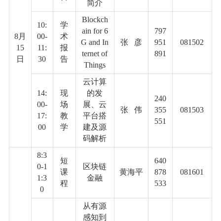
简介
Blockch
10:
学
ain for 6
797
8
月
00-
术
G and In
张
彦
951
081502
15
11:
报
ternet of
891
日
30
告
Things
云计算
14:
现
的发
240
00-
场
展、云
张
伟
355
081503
17:
教
平台搭
551
00
学
建及源
码解析
8:3
短
640
0-
1
区块链
课
黄海平
878
081601
1:3
金融
程
533
0
从有源
感知到