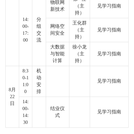
物联网
（主
见学习指南
新技术
持）
14:
分
王化群
00-
组
网络空
（主
见学习指南
17:
交
间安全
持）
00
流
大数据
徐小龙
与智能
（主
见学习指南
计算
持）
8:3
机
0-1
动
见学习指南
1:0
安
8
月
0
排
22
14:
日
00-
结业仪
见学习指南
14:
式
30