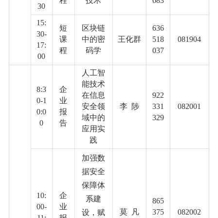
程
技术
683
30
15:
短
区块链
636
30-
课
中的密
王化群
518
081904
17:
程
码学
037
00
人工智
能技术
8:3
企
在信息
922
0-1
业
安全领
李
陟
331
082001
0:0
报
域中的
329
0
告
应用实
践
加强数
据安全
保障体
10:
企
系建
865
00-
业
莫 凡
375
082002
设，赋
11:
报