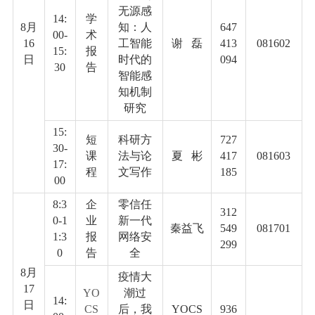
无源感
14:
学
8
月
知：人
647
00-
术
16
工智能
谢
磊
413
081602
15:
报
日
时代的
094
30
告
智能感
知机制
研究
15:
短
科研方
727
30-
课
法与论
夏
彬
417
081603
17:
程
文写作
185
00
8:3
企
零信任
312
0-
1
业
新一代
秦益飞
549
081701
1:3
报
网络安
299
0
告
全
8
月
疫情大
17
YO
潮过
14:
日
CS
后，我
YOCS
936