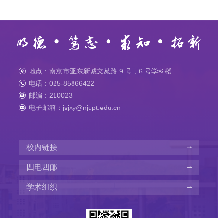
地点：南京市亚东新城文苑路 9 号，6 号学科楼
电话：025-85866422
邮编：210023
电子邮箱：jsjxy@njupt.edu.cn
校内链接
四电四邮
学术组织