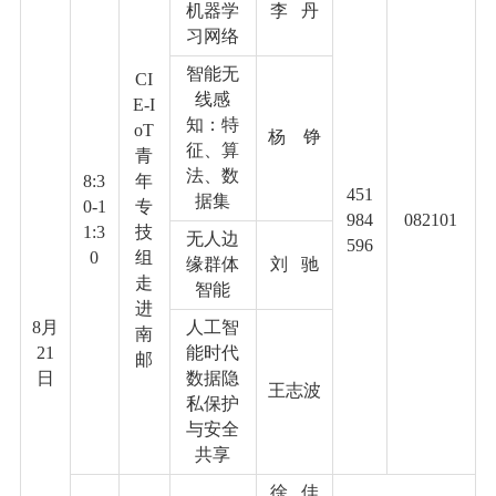
机器学
李
丹
习网络
智能无
CI
线感
E-I
知：特
oT
杨
铮
征、算
青
法、数
8:3
年
451
据集
0-1
专
984
082101
1:3
技
无人边
596
0
组
缘群体
刘
驰
走
智能
进
8
月
人工智
南
21
能时代
邮
日
数据隐
王志波
私保护
与安全
共享
徐 佳