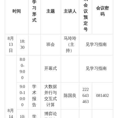
学
会
习
会议密
时间
主题
主讲人
议
形
码
预
式
定
号
8
月
马玲玲
18:
13
班会
（主
见学习指南
30
日
持）
8:0
0-
开幕式
见学习指南
9:0
0
9:0
学
大数据
222
0-1
术
并行与
陈国良
643
081402
0:0
报
交互式
463
0
告
计算
8
月
博弈论
14
10:
学