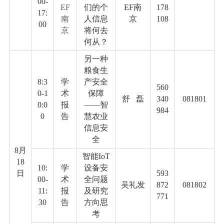
00-
EF
们的个
EF
南
178
17:
南
人信息
京
108
00
京
将何去
何从？
另一种
粮食生
8:3
学
产安全
560
0-1
术
保障
舒
磊
340
081801
0:0
报
——智
984
0
告
慧农业
信息安
全
8
月
智能
IoT
18
10:
学
设备安
日
593
00-
术
全问题
吴礼发
872
081802
11:
报
及研究
771
30
告
方向思
考