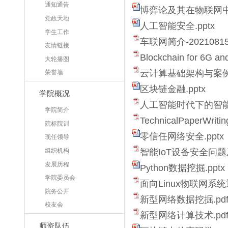
通知通告
博弈论及其在物联网中的
党政天地
人工智能安全.pptx
学生工作
车联网简介-20210815
友情链接
Blockchain for 6G and
大轮播图
云计算基础架构与案例实
荣誉墙
区块链金融.pptx
学院概况
人工智能时代下的智能
学院简介
TechnicalPaperWritin
院标院训
零信任网络安全.pptx
现任领导
组织机构
智能IoT设备安全问题及
发展历程
Python数据挖掘.pptx
学院委员会
面向Linux物联网系
院务公开
新型网络数据挖掘.pd
校友会
新型网络计算技术.pd
师资队伍