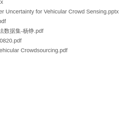
x
r Uncertainty for Vehicular Crowd Sensing.pptx
df
数据集-杨铮.pdf
20.pdf
Vehicular Crowdsourcing.pdf