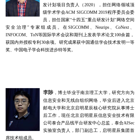
发计划项目负责人（
2020
），担任网络领域顶
级学术学会
ACM SIGCOMM 2019
程序委员会委
员，担任国家“
十四五
”重点研发计划“网络空间
安全治理”专家组成员。在
SIGCOMM
、
Neurips
、
CoNext
、
INFOCOM
、
ToN
等国际学术会议和期刊上发表学术论文
100
余篇，
获国内外授权专利
30
余项。研究成果获中国通信学会技术发明一等
奖、中国电子学会科技进步特等奖。
李陟
，
博士毕业于南京理工大学，研究方向为
信息安全和无线自组织网络，毕业后进入北京
邮电大学和北京启明星辰核心研究院从事博士
后工作，现任北京启明星辰信息安全技术有限
公司泰合产品线平台研发中心总监，泰合
AISec
实验室负责人，部门副总工，启明星辰集团首
席技术组成员。