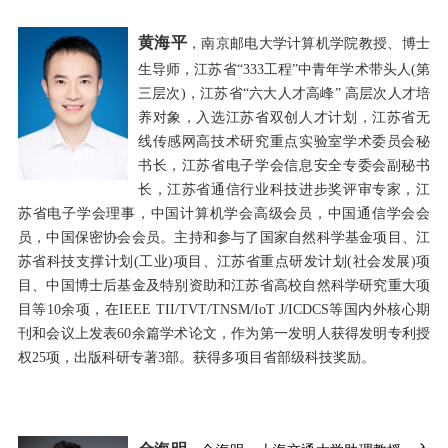
黄海平
，南京邮电大学计算机学院教授、博士
生导师，江苏省“
333
工程”中青年学术带头人
(
第
三层次
)
，江苏省“六大人才高峰” 高层次人才培
养对象，入选江苏省双创人才计划，江苏省无
线传感网高技术研究重点实验室学术委员会秘
书长，江苏省电子学会信息安全专委会副秘书
长，江苏省通信行业科技进步奖评审专家，江
苏省电子学会理事，中国计算机学会高级会员，中国通信学会会
员，中国保密协会会员。主持和参与了国家自然科学基金项目、江
苏省科技支撑计划
(
工业
)
项目、江苏省重点研发计划
(
社会发展
)
项
目、中国博士后基金及特别资助和江苏省高校自然科学研究重大项
目等
10
余项，在
IEEE TII/TVT/TNSM/IoT J/ICDCS
等国内外核心期
刊和会议上发表
60
余篇学术论文，作为第一发明人获得发明专利授
权
25
项，出版科研专著
3
部。获得多项目省部级科技奖励。