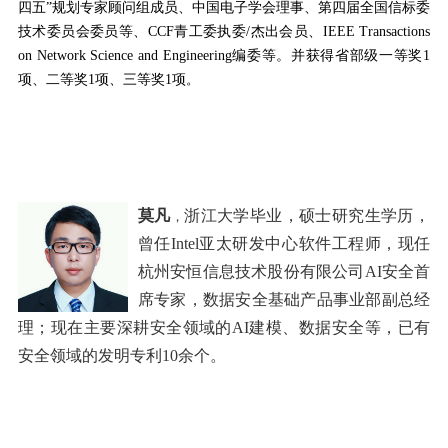
四五”规划专家顾问组成员、中国电子学会理事、第四届全国信标委
技术委员会委员等、
CCF
青工委执委
/
杰出会员、
IEEE Transactions
on Network Science and Engineering
编委等。并获得省部级一等奖
1
项、二等奖
1
项、三等奖
1
项
。
莫凡
浙江大学毕业，硕士研究生学历，
，
曾任
Intel
亚太研发中心软件工程师，现任
杭州安恒信息技术股份有限公司
AI
安全首
席专家，数据安全基础产品事业部副总经
理；现在主要深耕安全领域的
AI
建模、数据安全等，已有
安全领域的发明专利
10
余个。