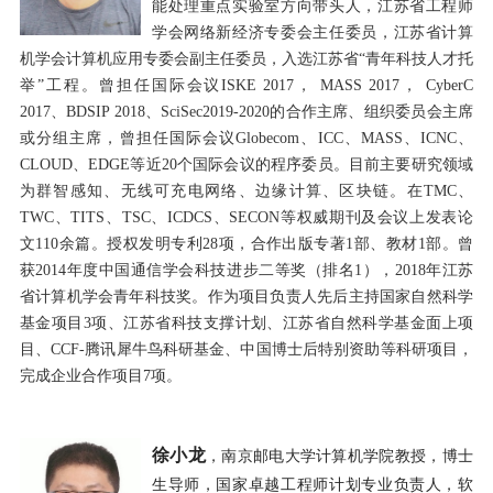
能处理重点实验室方向带头人，江苏省工程师
学会网络新经济专委会主任委员，江苏省计算
机学会计算机应用专委会副主任委员，入选江苏省“青年科技人才托
举”工程。曾担任国际会议
ISKE 2017
，
MASS 2017
，
CyberC
2017
、
BDSIP 2018
、
SciSec2019-2020
的合作主席、组织委员会主席
或分组主席，曾担任国际会议
Globecom
、
ICC
、
MASS
、
ICNC
、
CLOUD
、
EDGE
等近
20
个国际会议的程序委员。目前主要研究领域
为群智感知、无线可充电网络、边缘计算、区块链。在
TMC
、
TWC
、
TITS
、
TSC
、
ICDCS
、
SECON
等权威期刊及会议上发表论
文
110
余篇。授权发明专利
28
项，合作出版专著
1
部、教材
1
部。曾
获
2014
年度中国通信学会科技进步二等奖（排名
1
），
2018
年江苏
省计算机学会青年科技奖。作为项目负责人先后主持国家自然科学
基金项目
3
项、江苏省科技支撑计划、江苏省自然科学基金面上项
目、
CCF-
腾讯犀牛鸟科研基金、中国博士后特别资助等科研项目，
完成企业合作项目
7
项。
徐小龙
，南京邮电大学计算机学院教授，博士
生导师，国家卓越工程师计划专业负责人，软