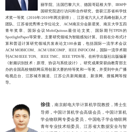
丽学院、法国巴黎六大、德国哥廷根大学、
IBM
中
国研究院进行访问和合作研究。曾获江苏省科学技
术奖一等奖（
2016
年
/2019
年两次获得）、江苏省六大人才高峰创新人才
团队、江苏省优秀博士学位论文、
ACM
南京分会新星奖、南京大学五四
青年奖章、国际会议
MobiQuitous
最佳论文奖、国际期刊
TPDS
的
SpotlightPaper
等荣誉。主要研究领域为智能感知计算。目前在分布式计
算和普适计算研究领域共发表论文
100
余篇，包括国际一流学术会议
ACM MOBICOM
、
ACM UBICOMP
、
IEEE INFOCOM
， 国际一流学术期
刊
ACM/IEEE TON
、
IEEE TMC
、
IEEE TPDS
等。在科学出版社出版编著
《射频识别技术：原理、协议与系统设计》。研究成果荣获由教育部主
办的全国高校物联网应用创新大赛的特等奖和一等奖，并受到中央广播
电视总台、江苏城市频道、江苏公共新闻频道、新浪网、搜狐网等报
导。
徐佳
，南京邮电大学计算机学院教授，博士生
导师，中国计算机学会高级会员，中国计算机
学会物联网专委会委员，中国电子学会物联网
青年专业技术组委员、江苏省大数据安全与智