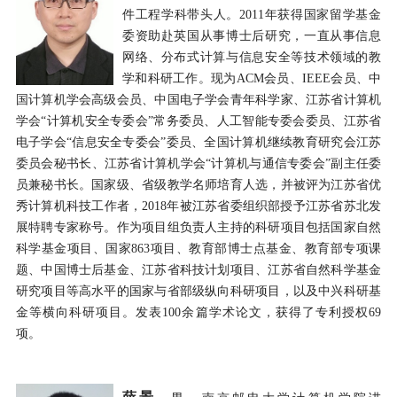
件工程学科带头人。
2011
年获得国家留学基金
委资助赴英国从事博士后研究，一直从事信息
网络、
分布式计算与信息安全等技术领域的教
学和科研工作。现为
ACM
会员、
IEEE
会员、中
国计算机学会高级会员、中国电子学会青年科学家、江苏省计算机
学会“计算机安全专委会”常务委员、人工智能专委会委员、江苏省
电子学会“信息安全专委会”委员、全国计算机继续教育研究会江苏
委员会秘书长、江苏省计算机学会“计算机与通信专委会”副主任委
员兼秘书长。国家级、省级教学名师培育人选，并被评为江苏省优
秀计算机科技工作者，
2018
年被江苏省委组织部授予江苏省苏北发
展特聘专家称号。作为项目组负责人主持的科研项目包括国家自然
科学基金项目、国家
863
项目、教育部博士点基金、教育部专项课
题、中国博士后基金、江苏省科技计划项目、江苏省自然科学基金
研究项目等高水平的国家与省部级纵向科研项目，以及中兴科研基
金等横向科研项目。发表
100
余篇学术论文，获得了专利授权
69
项。