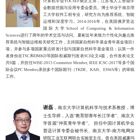
计算机学会
YOCSEF
南京主席，江苏省人工智能学
会数据挖掘与应用专委会委员。博士毕业于南京理
工大学软件工程专业，研究方向为推荐系统、智能
运维和深度学习。
2014-2016
年，在美国佛罗里达
国际大学
School of Computing & Information
Sciences
进行了两年的学术交流与访问。夏彬近年来致力个性化兴趣点推
荐系统与智能运维相关研究工作，主持国家自然科学基金青年基金项目
1
项，并参与多项国家重点研发计划与国家自然科学基金项目；以第一作
者身份在
TSC
和
DMKD
等国际权威期刊发表
SCI
论文
4
篇，合作发表论文
共
9
篇，并担任
WISE-2015 Committee Member, IEEE ICSC-2017
等多个国
际会议
PC Member,
承担多个国际期刊（
TKDE
、
KAIS
、
ESWA
等）的审稿
工作。
谢磊
，南京大学计算机科学与技术系教授，博
士生导师，入选“教育部青年长江学者”、南京大
学首届“仲英青年学者”。 担任中国计算机学会
普适计算专委会秘书长、南京大学
-
南方电网
深
研院工业互联网联合实验室主任。曾在美国威廉玛