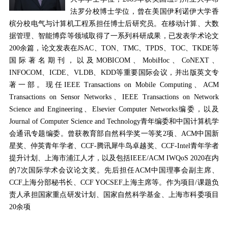
法罗分校博士学位，曾在美国伊利诺伊大学香
槟分校电气与计算机工程系担任博士后研究员。在移动计算、大数
据管理、智能博弈等领域取得了一系列科研成果，已发表学术论文
200
余篇，论文发表在
JSAC
、
TON
、
TMC
、
TPDS
、
TOC
、
TKDE
等
国际著名期刊，以及
MOBICOM
、
MobiHoc
、
CoNEXT
、
INFOCOM
、
ICDE
、
VLDB
、
KDD
等重要国际会议，并出版英文专
著一部。现任
IEEE Transactions on Mobile Computing
、
ACM
Transactions on Sensor Networks
、
IEEE Transactions on Network
Science and Engineering
、
Elsevier Computer Networks
编委，以及
Journal of Computer Science and Technology
青年编委和中国计算机学
会通讯专题编委。曾获教育部自然科学奖一等奖
2
项、
ACM
中国新
星奖、仲英青年学者、
CCF-
腾讯犀牛鸟卓越奖、
CCF-Intel
青年学者
提升计划、上海市浦江人才，以及包括
IEEE/ACM IWQoS 2020
在内
的
7
次国际学术会议论文奖。先后担任
ACM
中国理事会副主席、
CCF
上海分部秘书长、
CCF YOCSEF
上海主席等。作为项目
/
课题负
责人承担国家重点研发计划、国家自然科学基金、上海市科委项目
20
余项