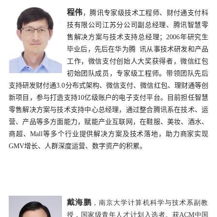
程伟
，腾讯专家级技术工程师、财付通支付科
技有限公司江苏分公司副总经理、腾讯智慧零
售解决方案与技术支持总经理；
2006
年研究生
毕业后，先后在华为腾 讯从事技术研发和产品
工作
，微信支付创始人大奖获得者，微信红包
初始团队成员，专家级工程师。带领团队先后
支持研发财付通
3.0
分布式架构、微信支付、微信红包、理财通等创
新项目，参与打造支
持
10
亿级账户的电子支付平台。目前担任智慧
零售解决方案与技术支持中心总经理，通过整合腾讯系在技术、运
营、产品等多方面能力，赋能产业互联网，在鞋服、美妆、酒水、
商超、
Mall
等多个行业提供解决方案及技术落地，助力商家实现
GMV
增长、人群深度运营、数字资产的积累。
戴海鹏
，南京大学计算机科学与技术系副教
授，国家级青年人才计划入选者。获
ACM
中国