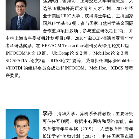
金
海明
，
金海明，上海交通大学助理教授，入
选第
16
批海外高层次青年人才计划。
2017
年毕
业于美国
UIUC
大学，获得博士学位。主持国家
国然科学基金
2
项，参与国家自然科学基金国际
合作重点项目多项，参与重点研发项目
1
项，并
主持上海市科委杨帆计划项目
1
项。
2018
年获
CCF-
滴滴盖亚青年学
者科研基奖励。在
IEEE/ACM Transactions
期刊发表
/
录用论文
12
篇、
INFOCOM
论文
10
篇、
UbiComp
论文
2
篇、
MobiHoc
论文
3
篇、
SIGSPATIAL
论文
2
篇、
RTSS
论文
1
篇等。受邀担任国际会
MobiHoc
和
IOTDI
的组织委员会成员和
INFOCOM
、
MobiHoc
、
ICDCS
等程
序委员。
李丹
，清华大学计算机系长聘教授，主要研究
可信任互联网、数据中心网络和网络智能。获
教育部青年科学奖（
2019
），入选教育部“青年
长江学者”奖励计划（
2017
），担任国家重点研