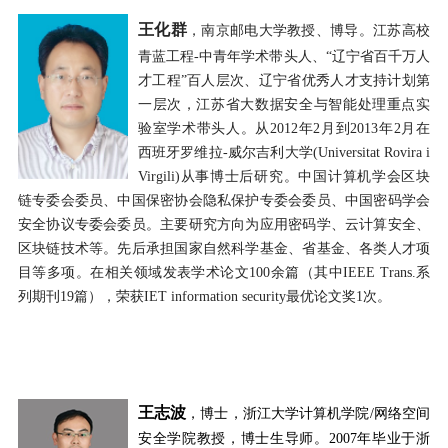
王化群
，南京邮电大学教授、博导。江苏高校
青蓝工程
-
中青年学术带头人、“辽宁省百千万人
才工程”百人层次、辽宁省优秀人才支持计划第
一层次，江苏省大数据安全与智能处理重点实
验室学术带头人。从
2012
年
2
月到
2013
年
2
月在
西班牙罗维拉
-
威尔吉利大学
(Universitat Rovira i
Virgili)
从事博士后研究。中国计算机学会区块
链专委会委员、中国保密协会隐私保护专委会委员、中国密码学会
安全协议专委会委员。主要研究方向为应用密码学、云计算安全、
区块链技术等。先后承担国家自然科学基金、省基金、各类人才项
目等多项。在相关领域发表学术论文
100
余篇（其中
IEEE Trans.
系
列期刊
19
篇），荣获
IET information security
最优论文奖
1
次。
王志波
，博士，浙江大学计算机学院
/
网络空间
安全学院教授，博士生导师。
2007
年毕业于浙