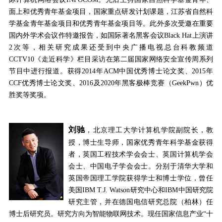
面上和优秀青年基金项目，国家重点研发计划课题，江苏省自然科
学基金青年基金项目和优秀青年基金项目等。此外多次受邀在重要
国内外学术会议作特邀报告，如国际著名黑客会议
Black Hat
上演讲
2
次等，相关研究成果还受到中央广播电视总台科教频道
CCTV10
《走近科学》栏目采访在第二届国家网络安全宣传周系列
节目中进行报道。获得
2014
年
ACM
中国优秀博士论文奖、
2015
年
CCF
优秀博士论文奖、
2016
及
2020
年黑客极棒竞赛（
GeekPwn
）优
胜奖等奖项。
刘驰
，北京理工大学计算机学院副院长，教
授，博士生导师，国家优秀青年科学基金获得
者，英国工程技术学会会士、英国计算机学会
会士、中国电子学会会士。分别于清华大学和
英国帝国理工学院获得学士和博士学位，曾任
美国
IBM T.J. Watson
研究中心和
IBM
中国研究院
研究主管，并在德国电信研究总院（柏林）任
博士后研究员。研究方向为智能物联网技术。现任国家信息产业“十