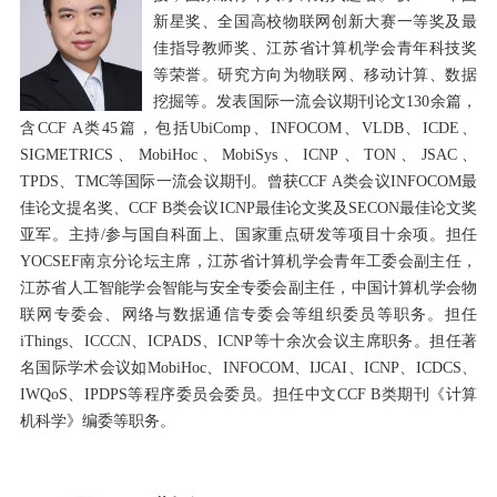
新星奖、全国高校物联网创新大赛一等奖及最
佳指导教师奖、江苏省计算机学会青年科技奖
等荣誉。研究方向为物联网、移动计算、数据
挖掘等。发表国际一流会议期刊论文
130
余篇，
含
CCF A
类
45
篇，包括
UbiComp
、
INFOCOM
、
VLDB
、
ICDE
、
SIGMETRICS
、
MobiHoc
、
MobiSys
、
ICNP
、
TON
、
JSAC
、
TPDS
、
TMC
等国际一流会议期刊。曾获
CCF A
类会议
INFOCOM
最
佳论文提名奖、
CCF B
类会议
ICNP
最佳论文奖及
SECON
最佳论文奖
亚军。
主持
/
参与国自科面上
、国家重点研发等项目十余项。担任
YOCSEF
南京分论坛主席，江苏省计算机学会青年工委会副主任，
江苏省人工智能学会智能与安全专委会副主任，中国计算机学会物
联网专委会、网络与数据通信专委会等组织委员等职务。担任
iThings
、
ICCCN
、
ICPADS
、
ICNP
等十余次会议主席职务。担任著
名国际学术会议如
MobiHoc
、
INFOCOM
、
IJCAI
、
ICNP
、
ICDCS
、
IWQoS
、
IPDPS
等程序委员会委员。担任中文
CCF B
类期刊《计算
机科学》编委等职务。