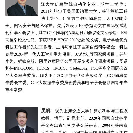
江大学信息学院自动化专业，获学士学位；
2014
年毕业于美国田纳西大学，获计算机工程
博士学位。研究方向包括物联网、人工智能安
全、网络安全与隐私保护。先后发表了
100
余篇论文在国际权威期
刊和学术会议上，其中
CCF
推荐的
A
类期刊和会议论文
30
余篇、
ESI
高被引论文七篇。荣获
IEEE HPCC 2019
杰出论文奖、电子学会优秀
科技工作者和先进工作者。主持与承担了国家自然科学基金、科技
创新
2030-
新一代人工智能重大项目、
973
计划等国家级项目，并与
华为、蚂蚁金服、阿里达摩院等公司开展多项合作研发项目，受邀
担任
INFOCOM
、
ICDCS
、
IPCCC
、
Globecom
、
ICC
等多个国际会议
的大会程序委员。现为
IEEE/CCF/
电子学会高级会员，
CCF
物联网
专委会常委、
CCF
大数据专家委员会委员和电子学会物联网青年专
技组常委。
吴帆
，
现为上海交通大学计算机科学与工程系
教授、博导、副系主任、
2020
年国家自然科学
基金杰出青年科学基金获得者。
2004
年获南京
大学学士学位，
2009
年获美国纽约州立大学布