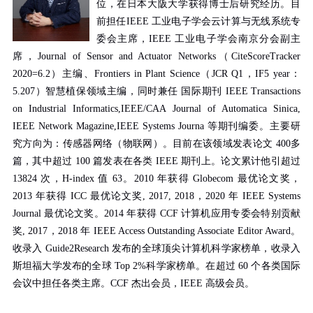
位，在日本大阪大学获得博士后研究经历。目
前担任
IEEE
工业电子学会云计算与无线系统专
委会主席，
IEEE
工业电子学会南京分会副主
席，
Journal of Sensor and Actuator Networks
（
CiteScoreTracker
2020=6.2
）主编、
Frontiers in Plant Science
（
JCR Q1
，
IF5 year
：
5.207
）智慧植保领域主编，同时兼任 国际期刊
IEEE Transactions
on Industrial Informatics,IEEE/CAA Journal of Automatica Sinica,
IEEE Network Magazine,IEEE Systems Journa
等期刊编委。主要研
究方向为：传感器网络（物联网）。目前在该领域发表论文
400
多
篇，其中超过
100
篇发表在各类
IEEE
期刊上。论文累计他引超过
13824
次，
H-index
值
63
。
2010
年获得
Globecom
最优论文奖，
2013
年获得
ICC
最优论文奖
, 2017, 2018
，
2020
年
IEEE Systems
Journal
最优论文奖。
2014
年获得
CCF
计算机应用专委会特别贡献
奖
, 2017
，
2018
年
IEEE Access Outstanding Associate Editor Award
。
收录入
Guide2Research
发布的全球顶尖计算机科学家榜单，收录入
斯坦福大学发布的全球
Top 2%
科学家榜单。在超过
60
个各类国际
会议中担任各类主席。
CCF
杰出会员，
IEEE
高级会员。