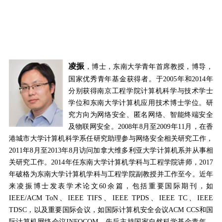
凌振
，博士，东南大学青年首席教授，博导，
国家优秀青年基金获得者。于
2005
年和
2014
年
分别获得南京工程学院计算机科学与技术学士
学位和东南大学计算机应用技术博士学位。研
究方向为网络安全、匿名网络、智能终端安全
及物联网安全。
2008
年
8
月至
2009
年
11
月，在香
港城市大学计算机科学系任研究助理参与网络安全相关研究工作，
2011
年
8
月至
2013
年
8
月访问加拿大维多利亚大学计算机系并从事相
关研究工作。
2014
年任东南大学计算机学科与工程学院讲师，
2017
年破格为东南大学计算机学科与工程学院副教授并工作至今。近年
来凌振博士发表学术论文
60
余篇，包括重要国际期刊，如
IEEE/ACM ToN
、
IEEE TIFS
、
IEEE TPDS
、
IEEE TC
、
IEEE
TDSC
，以及重要国际会议，如国际计算机安全会议
ACM CCS
和国
际计算机网络会议
INFOCOM
。先后主持国家自然科学基金青年、