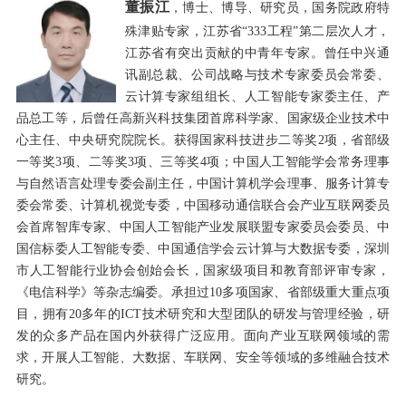
董
振江
，
博士、博导、研究员，国务院政府特
殊津贴专家，江苏省“
333
工程”第二层次人才，
江苏省有突出贡献的中青年专家。曾任中兴通
讯副总裁、公司战略与技术专家委员会常委、
云计算专家组组长、人工智能专家委主任、产
品总工等，后曾任高新兴科技集团首席科学家、国家级企业技术中
心主任、中央研究院院长。获得国家科技进步二等奖
2
项，省部级
一等奖
3
项、二等奖
3
项、三等奖
4
项；中国人工智能学会常务理事
与自然语言处理专委会副主任，中国计算机学会理事、服务计算专
委会常委、计算机视觉专委，中国移动通信联合会产业互联网委员
会首席智库专家、中国人工智能产业发展联盟专家委员会委员、中
国信标委人工智能专委、中国通信学会云计算与大数据专委，深圳
市人工智能行业协会创始会长，国家级项目和教育部评审专家，
《电信科学》等杂志编委。承担过
10
多项国家、省部级重大重点项
目，拥有
20
多年的
ICT
技术研究和大型团队的研发与管理经验，研
发的众多产品在国内外获得广泛应用。面向产业互联网领域的需
求，开展人工智能、大数据、车联网、安全等领域的多维融合技术
研究。