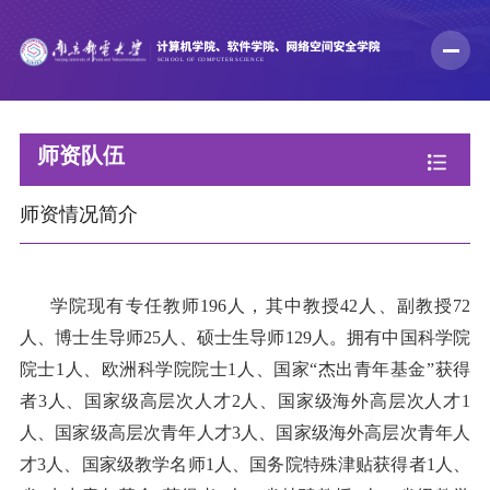
师资队伍
师资情况简介
学院现有专任教师
196
人，其中
教授
42
人、副教授
72
人、博士
生导
师
25
人、硕士生导师
129
人
。拥有中国科学院
院士
1
人、欧洲科学院院士
1
人、国家“杰出青年基金”获得
者
3
人、国家级高层次人才
2
人、国家级海外高层次人才1
人、国家级高层次青年人才
3
人、国家级海外高层次青年人
才
3
人、国家级教学名师
1
人、国务院特殊津贴获得者
1
人、