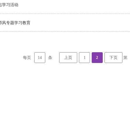
志学习活动
师风专题学习教育
14
上页
1
2
下页
每页
条
第