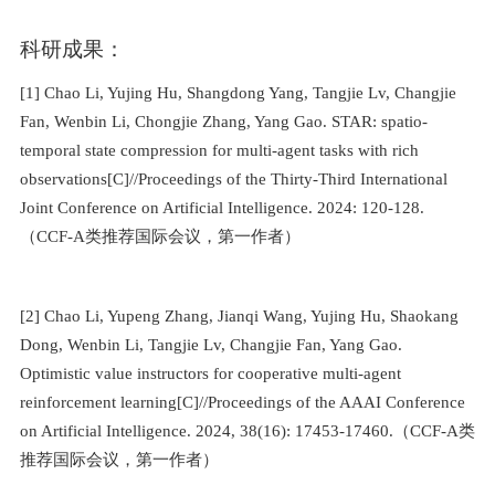
科研成果：
[1] Chao Li, Yujing Hu, Shangdong Yang, Tangjie Lv, Changjie
Fan, Wenbin Li, Chongjie Zhang, Yang Gao. STAR: spatio-
temporal state compression for multi-agent tasks with rich
observations[C]//Proceedings of the Thirty-Third International
Joint Conference on Artificial Intelligence. 2024: 120-128.
（
CCF-A
类推荐国际会议，第一作者）
[2] Chao Li, Yupeng Zhang, Jianqi Wang, Yujing Hu, Shaokang
Dong, Wenbin Li, Tangjie Lv, Changjie Fan, Yang Gao.
Optimistic value instructors for cooperative multi-agent
reinforcement learning[C]//Proceedings of the AAAI Conference
on Artificial Intelligence. 2024, 38(16): 17453-17460.
（
CCF-A
类
推荐国际会议，第一作者）