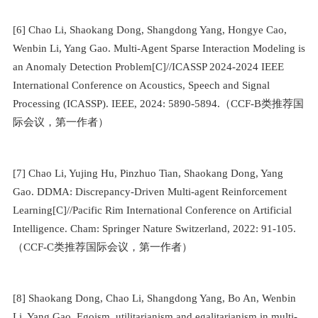
[6] Chao Li, Shaokang Dong, Shangdong Yang, Hongye Cao,
Wenbin Li, Yang Gao. Multi-Agent Sparse Interaction Modeling is
an Anomaly Detection Problem[C]//ICASSP 2024-2024 IEEE
International Conference on Acoustics, Speech and Signal
Processing (ICASSP). IEEE, 2024: 5890-5894.
（
CCF-B
类推荐国
际会议，第一作者）
[7] Chao Li, Yujing Hu, Pinzhuo Tian, Shaokang Dong, Yang
Gao. DDMA: Discrepancy-Driven Multi-agent Reinforcement
Learning[C]//Pacific Rim International Conference on Artificial
Intelligence. Cham: Springer Nature Switzerland, 2022: 91-105.
（
CCF-C
类推荐国际会议，第一作者）
[8] Shaokang Dong, Chao Li, Shangdong Yang, Bo An, Wenbin
Li, Yang Gao. Egoism, utilitarianism and egalitarianism in multi-