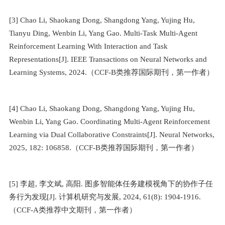
[3] Chao Li, Shaokang Dong, Shangdong Yang, Yujing Hu,
Tianyu Ding, Wenbin Li, Yang Gao. Multi-Task Multi-Agent
Reinforcement Learning With Interaction and Task
Representations[J]. IEEE Transactions on Neural Networks and
Learning Systems, 2024.
（
CCF-B
类推荐国际期刊，第一作者）
[4] Chao Li, Shaokang Dong, Shangdong Yang, Yujing Hu,
Wenbin Li, Yang Gao. Coordinating Multi-Agent Reinforcement
Learning via Dual Collaborative Constraints[J]. Neural Networks,
2025, 182: 106858.
（
CCF-B
类推荐国际期刊，第一作者）
[5]
李超
,
李文斌
,
高阳
.
图多智能体任务建模视角下的协作子任
务行为发现
[J].
计算机研究与发展
, 2024, 61(8): 1904-1916.
（
CCF-A
类推荐中文期刊，第一作者）