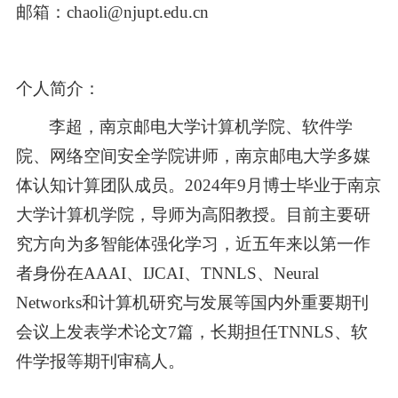
邮箱：
chaoli@njupt.edu.cn
个人简介：
李超，南京邮电大学计算机学院、软件学
院、网络空间安全学院讲师，南京邮电大学多媒
体认知计算团队成员。
2024
年
9
月博士毕业于南京
大学计算机学院，导师为高阳教授。目前主要研
究方向为多智能体强化学习，近五年来以第一作
者身份在
AAAI
、
IJCAI
、
TNNLS
、
Neural
Networks
和计算机研究与发展等国内外重要期刊
会议上发表学术论文
7
篇，长期担任
TNNLS
、软
件学报等期刊审稿人。