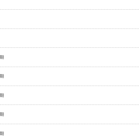
5期
4期
3期
2期
1期