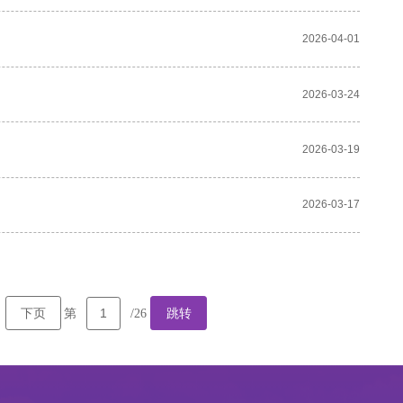
2026-04-01
2026-03-24
2026-03-19
2026-03-17
下页
跳转
第
/26