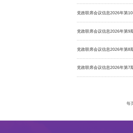
党政联席会议信息2026年第1
党政联席会议信息2026年第9
党政联席会议信息2026年第8
党政联席会议信息2026年第7
每