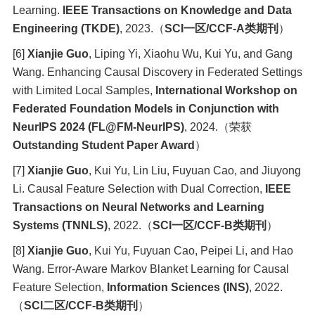
Learning.
IEEE Transactions on Knowledge and Data
Engineering (TKDE)
, 2023.
（
SCI
一区
/CCF-A
类期刊
）
[6]
Xianjie Guo
, Liping Yi, Xiaohu Wu, Kui Yu, and Gang
Wang. Enhancing Causal Discovery in Federated Settings
with Limited Local Samples,
International Workshop on
Federated Foundation Models in Conjunction with
NeurIPS 2024 (FL@FM-NeurIPS)
, 2024.
（荣获
Outstanding Student Paper Award
）
[7]
Xianjie Guo
, Kui Yu, Lin Liu, Fuyuan Cao, and Jiuyong
Li. Causal Feature Selection with Dual Correction,
IEEE
Transactions on Neural Networks and Learning
Systems (TNNLS)
, 2022.
（
SCI
一区
/CCF-B
类期刊
）
[8]
Xianjie Guo
, Kui Yu, Fuyuan Cao, Peipei Li, and Hao
Wang. Error-Aware Markov Blanket Learning for Causal
Feature Selection,
Information Sciences (INS)
, 2022.
（
SCI
二区
/CCF-B
类期刊
）