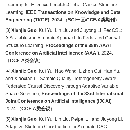
Learning for Effective Local-to-Global Causal Structure
Learning.
IEEE Transactions on Knowledge and Data
Engineering (TKDE)
, 2024.
（
SCI
一区
/CCF-A
类期刊
）
[3]
Xianjie Guo
, Kui Yu, Lin Liu, and Jiuyong Li. FedCSL:
A Scalable and Accurate Approach to Federated Causal
Structure Learning.
Proceedings of the 38th AAAI
Conference on Artificial Intelligence (AAAI)
, 2024.
（
CCF-A
类会议
）
[4]
Xianjie Guo
, Kui Yu, Hao Wang, Lizhen Cui, Han Yu,
and Xiaoxiao Li. Sample Quality Heterogeneity-Aware
Federated Causal Discovery through Adaptive Variable
Space Selection,
Proceedings of the 33rd International
Joint Conference on Artificial Intelligence (IJCAI)
,
2024.
（
CCF-A
类会议
）
[5]
Xianjie Guo
, Kui Yu, Lin Liu, Peipei Li, and Jiuyong Li.
Adaptive Skeleton Construction for Accurate DAG