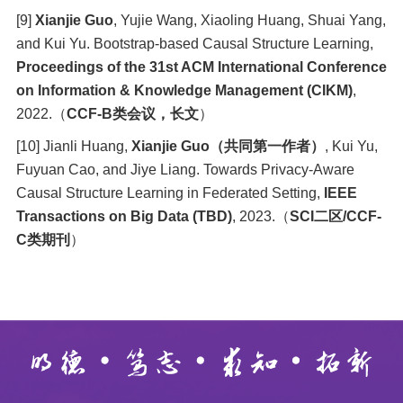
[9]
Xianjie Guo
, Yujie Wang, Xiaoling Huang, Shuai Yang,
and Kui Yu. Bootstrap-based Causal Structure Learning,
Proceedings of the 31st ACM International Conference
on Information & Knowledge Management (CIKM)
,
2022.
（
CCF-B
类会议，长文
）
[10] Jianli Huang,
Xianjie Guo
（共同第一作者）
, Kui Yu,
Fuyuan Cao, and Jiye Liang. Towards Privacy-Aware
Causal Structure Learning in Federated Setting,
IEEE
Transactions on Big Data (TBD)
, 2023.
（
SCI
二区
/CCF-
C
类期刊
）