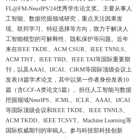
FL@FM-NeurIPS'24
优秀学生论文奖。主要从事人
工智能、数据挖掘领域研究，重点关注因果发
现、联邦学习、特征选择等方向，致力于解决人
工智能模型的可解释性、隐私保护等问题。近年
来在
IEEE TKDE
、
ACM CSUR
、
IEEE TNNLS
、
ACM TIST
、
IEEE TBD
、
IEEE TAI
等国际重要期
刊，以及
AAAI
、
IJCAI
、
CIKM
等国际顶级会议上
发表
18
篇学术论文，其中以第一作者身份发表
10
篇（含
CCF-A
类论文
5
篇）。担任人工智能与数据
挖掘领域
NeurIPS
、
ICML
、
ICLR
、
AAAI
、
IJCAI
等国际顶级会议和
IEEE TKDE
、
IEEE TNNLS
、
ACM TKDD
、
IEEE TCSVT
、
Machine Learning
等
国际权威期刊的审稿人。参与科技部科技创新