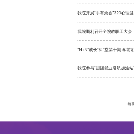
我院开展“手有余香”320心理
我院顺利召开全院教职工大会
“N+N”成长“科”堂第十期 
我院参与“团团就业引航加油站
每