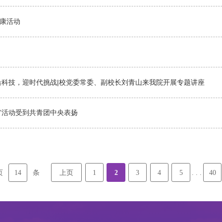
健康活动
学前沿科技，迎时代挑战|校党委常委、副校长刘青山来我院开展专题讲座
”活动受到共青团中央表扬
14
上页
1
2
3
4
5
40
页
条
. . .