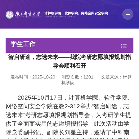
学生工作
智启研途，志选未来——我院考研志愿填报规划指
导会顺利召开
发布时间：2025-10-20
浏览次数：
1201
文章来源：计算
机学院
2025年10月17日，计算机学院、软件学院
、
网络空间安全学院
在教
2-312举办
“智启研途，志
选未来”
考研志愿填报规划指导会，为
考研学生
提
供
了
全面而实用的
志愿填报
指导
。
此次活动由学
院党委副书记、副院长刘星主持
，
邀请了中科南