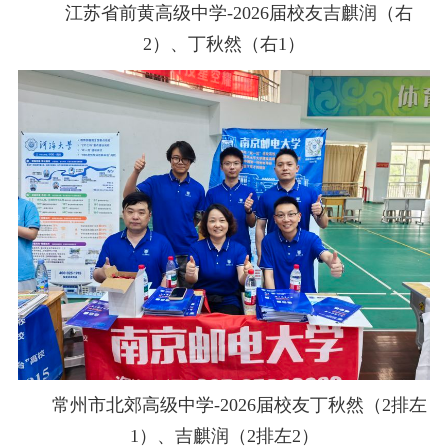
江苏省前黄高级中学
-2026
届校友吉麒润（右
2
）、丁秋然（右
1
）
常州市北郊高级中学
-2026
届校友丁秋然（
2
排左
1
）、吉麒润（
2
排左
2
）