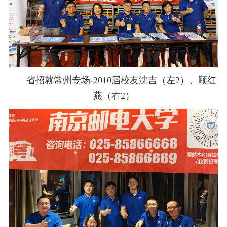
省招就常州专场
-2010
届校友沈吉（左
2
）、顾红
燕（右
2
）