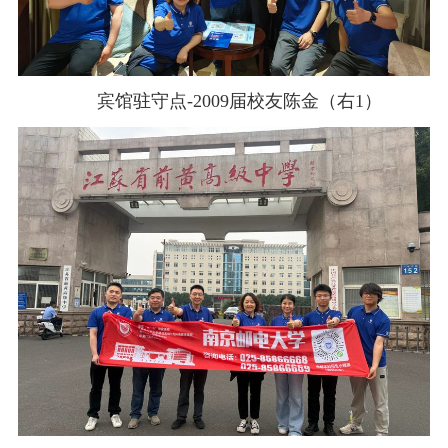
宾馆驻守点
-2009
届校友陈金（右
1
）