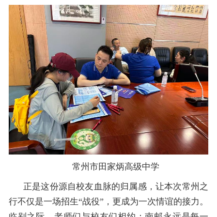
常州市田家炳高级中学
正是这份源自校友血脉的归属感，让本次常州之
行不仅是一场招生
“
战役
”
，更成为一次情谊的接力。
临别之际，老师们与校友们相约：南邮永远是每一