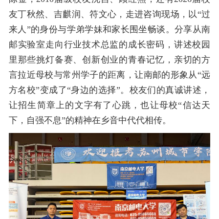
友丁秋然、吉麒润、符文心，
走进咨询现场，以
“过
来人”的身份与学弟学妹和家长围坐畅谈。分享从南
邮实验室走向行业技术总监的成长密码，讲述校园
里那些挑灯备赛、创新创业的青春记忆，
亲切的
方
言拉近
母校与常州学子的
距离，让南邮的形象从
“远
方名校”变成了“身边的选择”。校友们的真诚讲述，
让招生简章上的文字有了心跳，也让母校“信达天
下，自强不息”的精神在乡音中代代相传。