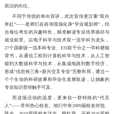
前沿的向往。
不同于传统的单向宣讲，此次宣传更注重
“双向
奔赴”——老师们在咨询现场化身“学业规划师”，结
合每位
考
生的兴趣特长，精准解读专业培养路径与
就业前景。以电子科学与技术双一流学科为龙头，
27
个国家级一流本科专业、
ESI
前千分之一学科硬核
背书，从通信工程到
计算机科学与技术，从
人工智
能
到大数据科学与技术
，从集成电路到数字经济
，
形成
“信息铁三角
+
新兴交叉专业”完整布局，通过一
个个生动的科研故事和毕业生发展轨迹，
让抽象的
专业知识
变得触手可及。
而这场活动的温度，更来自一群特殊的
“代言
人”——常州热心校友。
他们中有
2009
届校友何悦、
陈金，
2010
届级校友沈吉、顾红燕，还有
2026
届校