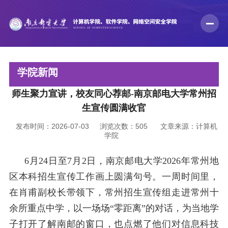
学院新闻
师生聚力宣讲，校友同心荐邮-南京邮电大学常州招
生宣传圆满收官
发布时间：2026-07-03
浏览次数：
505
文章来源：计算机
学院
6
月
2
4
日至
7
月
2
日，南京邮电大学
2026
年常州地
区本科招生宣传工作画上圆满句号。一周时间里，
在肖甫副校长带领下，常州招生宣传
组走进常州十
余所重点中学，以一场场
“零距离”的对话，为当地学
子打开了解南邮的窗口，也点燃了他们对信息科技