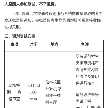
人原因未参加复试，不予退费。
（
5
）复试后
学校通过调剂服务系统
向被拟录取的考生
发送拟录取通知，被拟录取考生登
录
调剂
服务
系统接收确
认拟录取。
三
、
调剂
复试
安排
事项
时间
地点
备注
所有调剂考生
需
携带资格审
查所规定材料
的原件及复印
仙林校区
件进行核查；
现场报
4
月
15
日
计算机 学
到 资
8:00-
请务必准备好
科楼一楼
格审查
9:30
面试汇报
报告厅