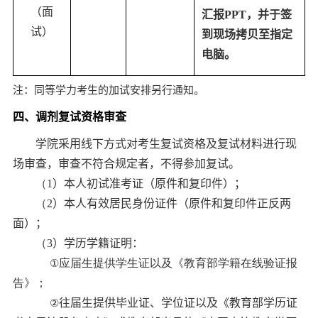
（
面
汇报
PPT
，并于签
试）
到现场拷贝至指定
电脑。
注：同等学力
考生
的加试安排另行通知。
四
、
调剂
复试资格审查
学院
采用线下方式
对考生复试资格及复试材料进行
现
场
审查，
审查不符合规定者，不得参加复试。
（
1
）
本人
初试
准考证
（原件和复印件）；
（
2
）
本人有效居民身份证
件（原件和复印件
正反
两
面
）；
（
3
）
学历学籍证明
：
①
应届生提供学生证以及《教育部学籍在线验证报
告》；
②
往届生提供毕业证、学位证以及《教育部学历证