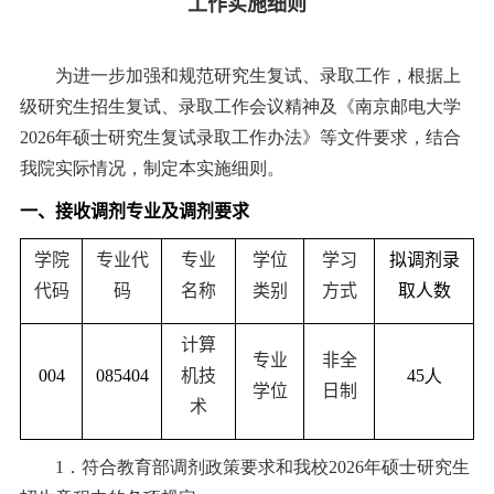
工作实施细则
为进一步加强和规范研究生复试、录取工作，根据上
级研究生招生复试、录取工作会议精神及《南京邮电大学
202
6
年硕士研究生复试录取工作办法》等文件要求，结合
我院实际情况，制定本实施细则。
一
、接收调剂专业及
调剂
要求
学院
专业代
专业
学位
学习
拟
调剂录
代码
码
名称
类别
方式
取人数
计算
专业
非全
00
4
0854
04
机技
45
人
学位
日制
术
1
．符合教育部调剂政策要求和我校
2026
年硕士研究生