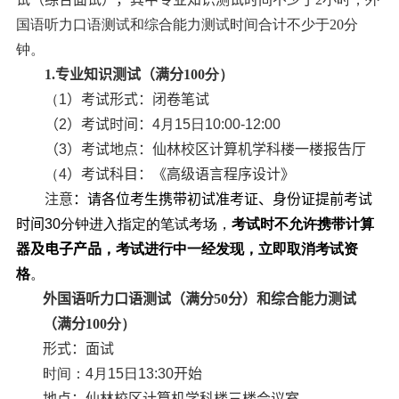
国语听力口语测试和综合能力测试时间合计不少于
20
分
钟。
1.
专业知识测试
（满分
100
分）
（
1
）
考试
形式：闭卷
笔试
（
2
）
考试
时间：
4
月
15
日
10
:00-
12
:00
（
3
）
考试
地点：
仙林校区计算机学科楼一楼报告厅
（
4
）考试科目：
《
高级语言程序设计
》
注意
：请各位考生携带
初试
准考证、身份证提前考试
时间
30
分钟进入指定的笔
试考场，
考试时不允许携带计算
器
及电子产品
，考
试进行中一经发现，立即取消考试资
格
。
外国语听力口语测试
（满分
50
分）
和综合能力测试
（满分
10
0
分）
形式：
面试
时间：
4
月
15
日
13
:
3
0
开始
地点：
仙林校区计算机学科楼三楼会议室