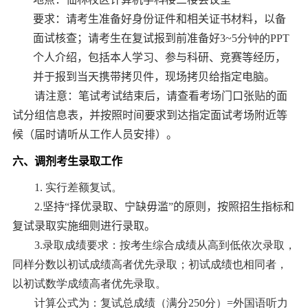
要求：
请考生准备好身份证件和相关证书材料，以备
面试核查；请考生在复试
报到
前准备好
3~5
分钟的
PPT
个人介绍，包括本人学习、参与科研、竞赛等经历，
并于
报到当天携带拷贝件，现场拷贝给指定电脑。
请注意：笔试考试
结束
后，请查看考场门口张贴的面
试分组信息表，并按照时间要求到达指定面试考场附近等
候（届时请听从工作人员安排）。
六
、
调剂考生录取工作
1.
实行差额复试。
2
.
坚持
“
择优录取、宁缺毋滥
”
的原则，按照招生指标和
复试录取实施细则进行录取。
3.
录取成绩要求：按考生综合成绩从高到低依次录取，
同样分数以初试成绩高者优先录取；初试成绩也相同者，
以初试数学成绩高者优先录取。
计算公式为：复试总成绩（满分
250
分）
=
外国语听力