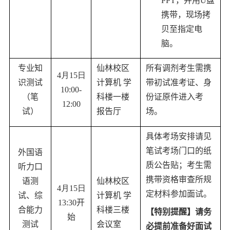
PPT
，并用
U
盘
携带，现场拷
贝至指定电
脑
。
专业知
仙林校区
所有调剂考生
需携
4
月
15
日
识测试
计算机 学
带
初试
准考证、身
10
:
0
0-
（笔
科楼一楼
份证原件进入考
1
2
:
0
0
试）
报告厅
场
。
具体考场安排
请
见
笔试考场门口的纸
外国语
质公告贴
；考生
需
听力口
携带资格审查所规
语测
仙林校区
4
月
15
日
定材料参加面试。
试、综
计算机 学
13
:
3
0
开
合能力
科楼三楼
【
特别提醒】请务
始
测试
会议室
必提前准备好面试