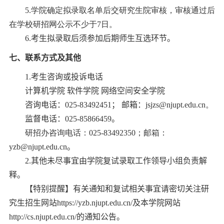
5.
学院确定拟录取名单后交研究生院审核，审核通过后
在学校研招网公示不少于
7
日。
6.
考生
拟
录取后须参加后期师生互选环节。
七
、联系方式
及其他
1.
考生咨询或投诉电话
计算机
学院
软件学院 网络空间安全学院
咨询
电话：
025-
83492451
；
邮箱：
jsjzs@njupt.edu.cn
。
监督电话：
025-
85866459
。
研招办咨询电话：
025-83492350
；邮箱：
yzb@njupt.edu.cn
。
2.
其他未尽事宜由学院复试录取工作领导小组负责解
释
。
【特别提醒】
有关
通知和复试相关事宜请密切关注研
究生招生网站
http
s
://yzb.njupt.edu.cn/
及
本
学院网站
http://cs.njupt.edu.cn/
的
通知
公告
。