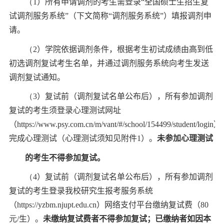
（
1
）所有申请调剂的考生需登录
“
全国硕士生招生复
试调剂服务系统
”
（下文简称
“
调剂服务系统
”
）填报调剂申
请。
（
2
）学院
依据调剂条件，根据考生初试成绩由高到低
初选调剂复试考生名单，并通过调剂服务系统向考生发送
调剂复试通知。
（
3
）复试前
（
调剂复试名单公布后
）
，所有参加调剂
复试的考生须登录心理测试网址
（
https://www.psy.com.cn/m/vant/#/school/154499/student/login
）
完成心理测试（
心理测试须知
见附件
1
）。
未参加心理测试
的考生不得参加复试。
（
4
）复试前
（
调剂复试名单公布后
）
，所有参加调剂
复试的考生
登录
我校研究生报考服务系统
（
http
s
://yzbm.njupt.edu.cn
）
网络支付平台缴纳复试费（
80
元
/
生）。
未缴纳复试费者不得参加复试；已缴纳者如因本