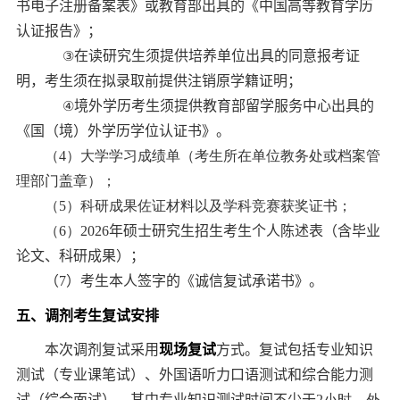
书电子注册备案表》或教育部出具的《中国高等教育学历
认证报告》
；
③
在读研究生须
提供
培养单位出具的同意报考证
明
，
考生须在拟录取前提供注销原学籍证明
；
④
境外学历考生须提供教育部留学服务中心出具的
《国（境）外学历学位认证书》。
（
4
）大学学习成绩单（考生所在单位教务处或档案管
理部门盖章）；
（
5
）科研成果佐证材料以及学科竞赛获奖证书；
（
6
）
202
6
年硕士研究生招生考生
个人陈述表
（含毕业
论文、科研成果）
；
（
7
）
考生本人签字的《诚信复试承诺书》
。
五
、
调剂考生复试安排
本次
调剂
复试采用
现场复试
方式。复试包括专业知识
测试（
专业课
笔试）、外国语听力口语测试和综合能力测
试（
综合
面试），其中专业知识测试时间
不少于
2
小时，外