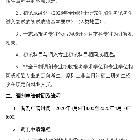
招生章程中的各项规定。
2
．初试成绩达《
2026
年全国硕士研究生招生考试考生
进入复试的初试成绩基本要求》（
A
类地区）
。
3
．一志愿报考专业代码为
08
开头且本科专业为计算机
相关。
4
．
初试科目与调入专业初试科目相同或相近。
5
．非全日制调剂专业接收报考学术学位和专业学位相
同或相近专业的定向考生。原则上非全日制硕士研究生招
收在职定向就业人员。
二
、调剂申请时间及流程
1
．
调剂申请
时间
：
2026
年
4
月
9
日
8:00
至
2026
年
4
月
10
日
8:00
。
2
．调剂申请流程
：