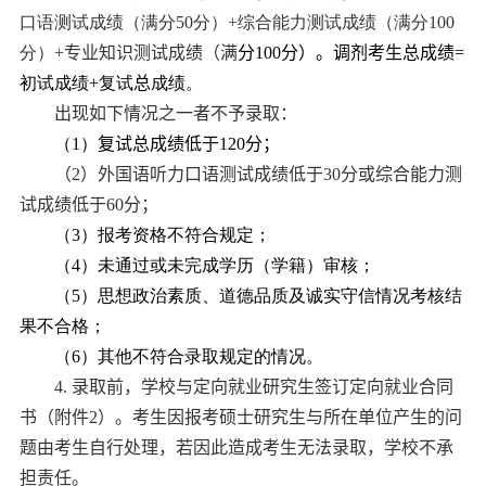
口语测试成绩（满分
50
分）
+
综合能力测试成绩（满分
100
分）
+
专业知识测试成绩（满
分
100
分
）。调剂考生总成绩
=
初试成绩
+
复试
总
成绩
。
出现如下情况之一者不予录取：
（
1
）
复试总成绩低于
120
分；
（
2
）外国语听力口语测试成绩低于
30
分或综合能力测
试成绩低于
60
分；
（
3
）报考资格不符合规定；
（
4
）未通过或未完成学历（学籍）审核；
（
5
）思想政治素质、道德品质及诚实守信情况考核结
果不合格；
（
6
）其他不符合录取规定的情况。
4.
录取前，
学校与定向就业研究生签订定向就业合同
书
（
附件
2
）
。考生因报考硕士研究生与所在单位产生的问
题由考生自行处理，若因此造成考生无法录取，学校不承
担责任。