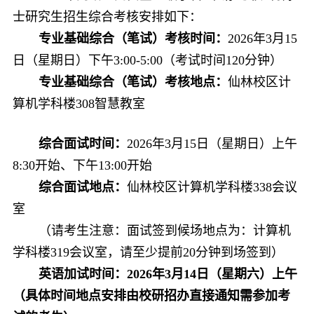
士研究生招生综合考核安排如下：
专业基础综合（笔试）考核时间：
2026
年
3
月
1
5
日（星期
日
）下午
3:
0
0-5:
0
0
（考试时间
120
分钟）
专业基础综合（笔试）考核地点：
仙林校区计
算机学科楼
308
智慧教室
综合面试时间：
2026
年
3
月
1
5
日（星期
日
）上午
8:30
开始
、下午
13:00
开始
综合面试地点：
仙林校区计算机学科楼
3
38
会议
室
（请考生注意：面试签到候场地点为：计算机
学科楼
319
会议室，请至少提前
20
分钟到场签到）
英语加试时间：
2026
年
3
月
14
日（星期六）上午
（具体时间地点安排由校研招办直接通知需参加考