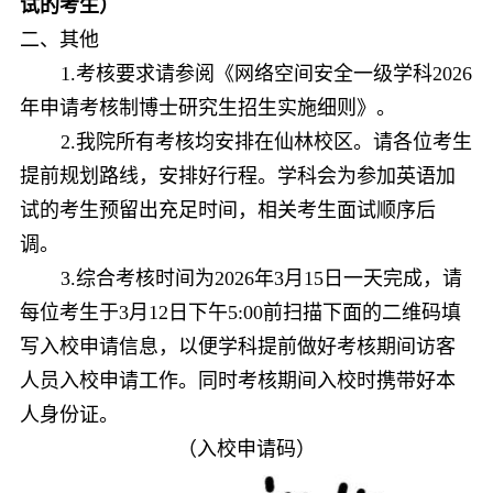
试的考生）
二、
其他
1.
考核要求请参阅《
网络空间安全一级学科
2026
年申请考核制博士研究生招生实施细则
》。
2.
我院所有考核均安排在仙林校区。请各位考生
提前规划路线，安排好行程。学科会为参加英语加
试的考生预留出充足时间，相关考生面试顺序后
调。
3.
综合考核时间为
2026
年
3
月
1
5
日一天完成，请
每位考生于
3
月
1
2
日下午
5:00
前扫描下面的二维码填
写入校申请信息，以便学科提前做好考核期间访客
人员入校申请工作。同时考核期间入校时携带好本
人身份证。
（入校申请码）