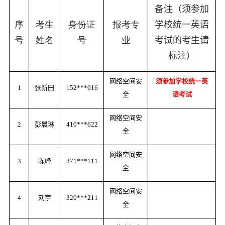
备注（须参加
序
考生
身份证
报考专
学校统一英语
号
姓名
号
业
考试的考生请
标注）
网络空间安
须参加学校统一英
1
张新田
152***016
全
语考试
网络空间安
2
彭晨琳
410***622
全
网络空间安
3
陈峰
371***111
全
网络空间安
4
刘宇
320***211
全