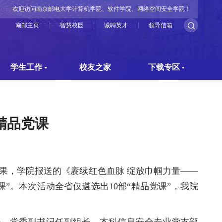
欢迎访问南京邮电大学计算机学院、软件学院、网络空间安全学院！
南邮主页
智慧校园
诚聘英才
领导信箱
学生工作
校友之家
下载专区
精品党课
果，学院报送的《赓续红色血脉 绽放巾帼力量——
课”。
本次活动全省仅遴选出10部“精品党课”，我院