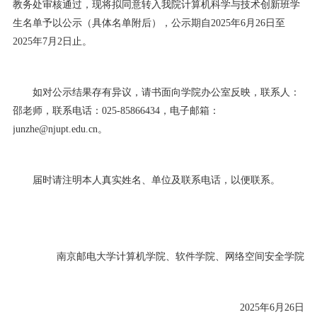
教务处审核通过，现将拟同意转入我院计算机科学与技术创新班学
生名单予以公示（具体名单附后），公示期自
2025
年
6
月
26
日至
2025
年
7
月
2
日止。
如对公示结果存有异议，请书面向学院办公室反映，联系人：
邵老师，联系电话：
025-85866434
，电子邮箱：
junzhe@njupt.edu.cn
。
届时请注明本人真实姓名、单位及联系电话，以便联系。
南京邮电大学计算机学院、软件学院、网络空间安全学院
2025
年
6
月
26
日