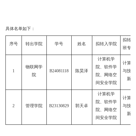
具体名单如下：
拟转入
序号
转出学院
学号
姓名
拟转入学院
班专业
计算机学
计算机
物联网学
院、软件学
陈昊泽
与技术
1
B24081118
院
院、网络空
新班
间安全学院
计算机学
计算机
院、软件学
管理学院
郭天卓
与技术
2
B23130829
院、网络空
新班
间安全学院