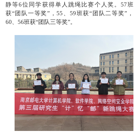
静等
6
位同学获得单人跳绳比赛个人奖。
57
班
获
“
团队一等奖
”
，
55
、
59
班获
“
团队二等奖
”
，
60
、
56
班获
“
团队三等奖
”
。