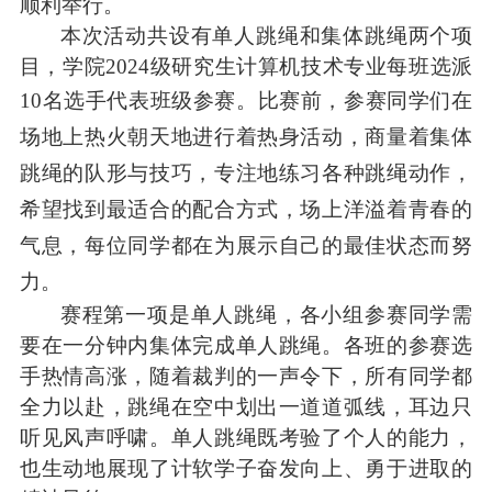
顺利举行。
本次活动共设有单人跳绳和集体跳绳两个项
目，学院
2024
级研究生计算机技术专业每班选派
10
名选手代表班级参赛。
比赛前，参赛同学们在
场地上热火朝天地进行着热身活动，商量着集体
跳绳的队形与技巧，专注地练习各种跳绳动作，
希望找到最适合的配合方式，场上洋溢着青春的
气息，每位同学都在为展示自己的最佳状态而努
力。
赛程第一项是单人跳绳，各小组参赛同学需
要在一分钟内集体完成单人跳绳。各班的参赛选
手热情高涨，随着裁判的一声令下，所有同学都
全力以赴，跳绳在空中划出一道道弧线，耳边只
听见风声呼啸。单人跳绳既考验了个人的能力，
也生动地展现了计软学子奋发向上、勇于进取的