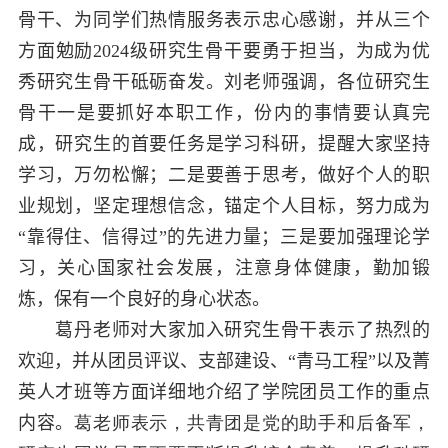
骨干、为同学们热情服务表示忠心感谢，并从三个
方面勉励
2024
级研究生骨干要勇于担当，为成为优
秀研究生骨干砥砺奋发。刘老师强调，各位研究生
骨干一是要抓好本职工作，份内的事情要认真完
成，研究生的首要任务是学习科研，提醒大家坚持
学习，万勿松懈；二是要善于思考，做好个人的职
业规划，坚定理想信念，锚定个人目标，努力成为
“靠得住、信得过”的先进力量；三是要加强理论学
习，关心国家社会发展，注意身体健康，勤加锻
炼，保有一个良好的身心状态。
葛丹老师对大家加入研究生骨干表示了热烈的
欢迎，并从团员评议、支部建设、“青马工程”以及菁
英人才班等方面详细地介绍了学院团
员工作的重点
内容。
葛老师表示，共青团是党的助手和后备军，