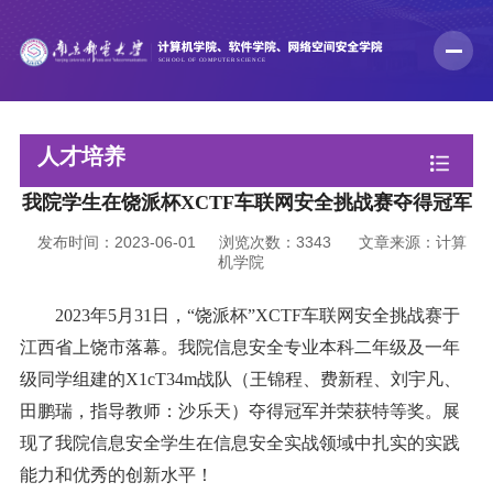
人才培养
我院学生在饶派杯XCTF车联网安全挑战赛夺得冠军
发布时间：2023-06-01
浏览次数：
3343
文章来源：计算
机学院
2023
年
5月31日，“饶派杯”XCTF车联网安全挑战赛于
江西省上饶市落幕。我院信息安全专业本科二年级及一年
级同学组建的X1cT34m战队（王锦程、费新程、刘宇凡、
田鹏瑞
，
指导教师
：
沙乐天）夺得冠军
并
荣获特等奖。展
现了我院信息安全
学生
在信息安全实战领域
中扎实的实践
能力
和优秀的
创新水平！