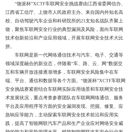
“饶派杯”XCTF车联网安全挑战赛
由江西省委网信办、
江西省工信厅、上饶市人民政府主办
。
来自国内外知名高
校、自动驾驶汽车企业和科研院所的21支知名战队齐聚上
饶，聚焦车联网安全行业的典型漏洞及风险，面向车联网
技术创新前沿
和
产业应用领域，开展车联网安全技术大比
拼。
车联网是新一代网络通信技术与汽车、电子、交通等
领域深度融合的新业态，伴随着
“车、路、云、网”数据交
互
和
车辆开放连接逐渐增多，车联网安全风险集中在车
端、平台、通信和数据等各个方面。
“饶派杯”XCTF车联网
安全挑战赛
紧密结合车联网实际应用场景和车联网安全技
术发展状况，
重点
考查
参赛团队在车联网网络通信、服务
平台及应用程序等方面的安全漏洞发现、挖掘、修复、应
急响应等能力
，主动探索车联网安全技术前沿和应用实
践，提高
了
智能网联汽车产品和生产企业应对网络安全威
胁的能力和风险管理水平，赋能智能网联汽车安全行业发