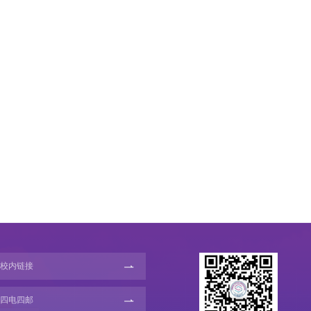
校内链接
四电四邮