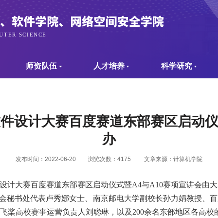
师资队伍
人才培养
科学研究
软件设计大赛百度赛道东部赛区启动仪式
办
发布时间：2022-06-20
浏览次数：
4175
文章来源：计算机学院
设计大赛百度赛道东部赛区启动仪式暨
A4
与
A10
赛项宣讲会由大
会秘书处代表卢秀娜女士、南京邮电大学副校长孙力娟教授、百
飞桨高校赛事运营负责人刘聪琳，
以及
200
余名东部地区各高校