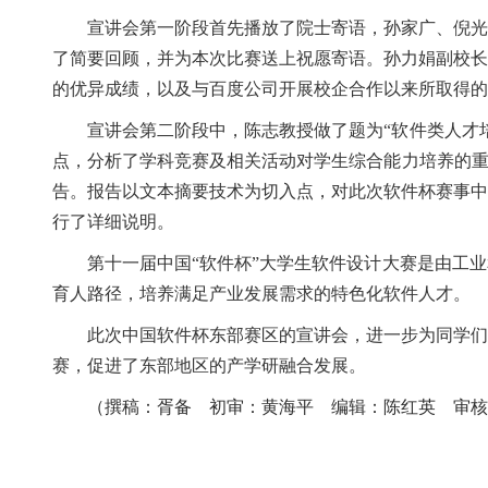
宣讲会第一阶段首先播放了院士寄语，孙家广、倪光
了简要回顾，并为本次比赛送上祝愿寄语。孙力娟副校长
的优异成绩，以及与百度公司开展校企合作以来所取得的
宣讲会第二阶段中，陈志教授做了题为
“
软件类人才
点，分析了学科竞赛及相关活动对学生综合能力培养的
告。报告以文本摘要技术为切入点，对此次软件杯赛事中
行了详细说明。
第
十一
届中国
“
软件杯
”
大学生软件设计大赛是由工业
育人路径，培养满足产业发展需求的特色化软件人才。
此次中国
软件杯东部赛区的宣讲会
，进一步
为同学们
赛，促进了东部地区的产学研融合发展
。
（撰稿：胥备 初审：黄海平 编辑：陈红英 审核