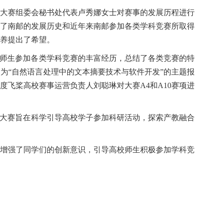
大赛组委会秘书处代表卢秀娜女士对赛事的发展历程进行
了南邮的发展历史和近年来南邮参加各类学科竞赛所取得
养提出了希望。
师生参加各类学科竞赛的丰富经历，总结了各类竞赛的特
题为
“
自然语言处理中的文本摘要技术与软件开发
”
的主题报
度飞桨高校赛事运营负责人刘聪琳
对大赛
A4
和
A10
赛项进
大赛旨在科学引导高校学子参加科研活动，探索产教融合
增强
了
同学们的
创新
意识，引导高校师生
积极参加学科竞