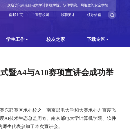
欢迎访问南京邮电大学计算机学院、软件学院、网络空间安全学院！
南邮主页
智慧校园
诚聘英才
领导信箱
学生工作
校友之家
下载专区
暨A4与A10赛项宣讲会成功举
赛东部赛区承办
校
之一南京邮电大学和大赛承办方百度飞
度
AI
技术生态总监周奇、南京邮电大学计算机学院、软件
的师生代表参加了本次宣讲会。