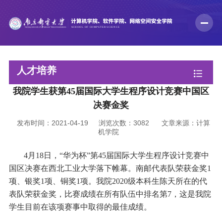
人才培养
我院学生获第45届国际大学生程序设计竞赛中国区
决赛金奖
发布时间：2021-04-19
浏览次数：
3082
文章来源：计算
机学院
4
月
18
日，
“
华为杯
”
第
45
届国际大学生程序设计竞赛中
国区决赛在西北工业大学落下帷幕。南邮代表队荣获金奖
1
项、银奖
1
项、铜奖
1
项。我院
2020
级本科生陈天所在的代
表队荣获金奖，比赛成绩在所有队伍中排名第
7
，这是我院
学生目前在该项赛事中取得的最佳成绩。