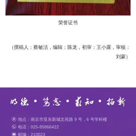
荣誉证书
（撰稿人：蔡敏洁，
编辑：
陈龙，
初审：王小露，
审核：
刘蒙）
地点：南京市亚东新城文苑路 9 号，6 号学科楼
电话：025-85866422
邮编：210023