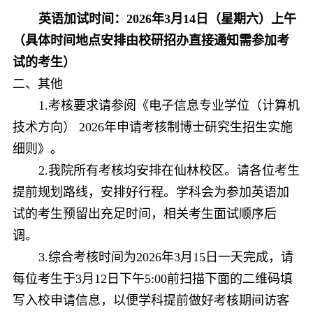
英语加试时间：
2026
年
3
月
14
日（星期六）上午
（具体时间地点安排由校研招办直接通知需参加考
试的考生）
二、
其他
1.
考核要求请参阅《
电子信息专业学位（计算机
技术方向）
2026
年申请考核制博士研究生招生实施
细则
》。
2.
我院所有考核均安排在仙林校区。请各位考生
提前规划路线，安排好行程。学科会为参加英语加
试的考生预留出充足时间，相关考生面试顺序后
调。
3.
综合考核时间为
2026
年
3
月
1
5
日一天完成，请
每位考生于
3
月
12
日下午
5:00
前扫描下面的二维码填
写入校申请信息，以便学科提前做好考核期间访客