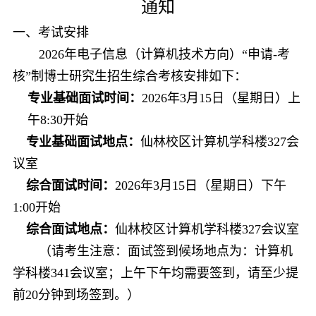
通知
一、
考试安排
2026
年
电子信息（计算机技术方向）
“申请
-
考
核”制博士研究生招生综合考核安排如下：
专业基础
面试
时间：
2026
年
3
月
1
5
日（星期
日
）
上
午
8
:3
0
开始
专业基础
面试
地点：
仙林校区计算机学科楼
327
会
议室
综合面试时间：
2026
年
3
月
15
日（星期
日
）
下
午
1
:
0
0
开始
综合面试地点：
仙林校区计算机学科楼
327
会议室
（请考生注意：面试签到候场地点为：计算机
学科楼
341
会议室；上午下午均需要签到，请至少提
前
20
分钟到场签到。）