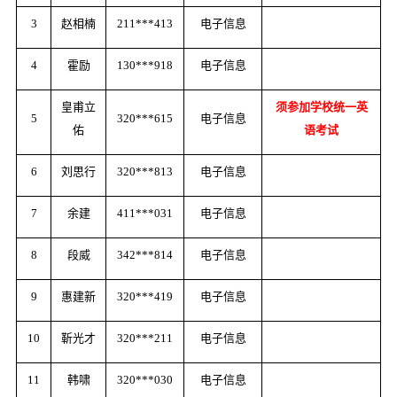
3
赵相楠
211***413
电子信息
4
霍励
130***918
电子信息
皇甫立
须参加学校统一英
5
320***615
电子信息
佑
语考试
6
刘思行
320***813
电子信息
7
余建
411***031
电子信息
8
段威
342***814
电子信息
9
惠建新
320***419
电子信息
10
靳光才
320***211
电子信息
11
韩啸
320***030
电子信息